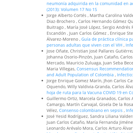
neumonía adquirida en la comunidad en 
(2013): Volumen 17 No 1S
Jorge Alberto Cortés , Martha Carolina Vald
Diaz-Brochero , Carlos Hernando Gómez Qui
Buitrago , María José López, Sergio Andrés
Escandón , Juan Carlos Gómez , Enrique Ste
Álvarez-Moreno ,
Guía de práctica clínica p
personas adultas que viven con el VIH
,
Inf
Jose Oñate, Christian José Pallares Gutiérr
Johanna Osorio-Pinzón, Juan Cataño, Carlos
Mercado, Mauricio Zuluaga, Juan Seba Becer
Maria Villegas,
Consensus Recommendations 
and Adult Population of Colombia
,
Infectio
Jorge Enrique Gomez Marín, Jhon Carlos Ca
Oquendo, Willy Valdivia-Granda, Carlos Álv
hoja de ruta para la Vacuna COVID 19 en C
Guillermo Ortiz, Marcela Granados, Carlos A
Camargo, Martín Carvajal, Gisela De la Rosa,
Vélez,
Consenso colombiano en sepsis
,
Inf
José Yesid Rodríguez, Sandra Liliana Valde
Juan Carlos Cataño, María Fernanda Jiménez
Leonardo Arévalo Mora, Carlos Arturo Álva