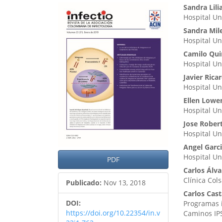
Barra
Cont
Sandra Lil
Hospital Un
lateral
princ
Sandra Mil
del
del
Hospital Un
artículo
artíc
Camilo Qui
Hospital Un
Javier Rica
Hospital Un
Ellen Lowe
Hospital Un
Jose Rober
Hospital Un
Angel Garc
Hospital Un
PDF
Carlos Álva
Clínica Col
Publicado:
Nov 13, 2018
Carlos Cas
DOI:
Programas i
https://doi.org/10.22354/in.v
Caminos IP