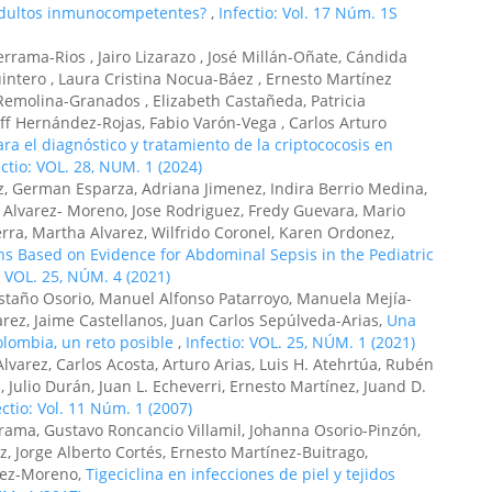
adultos inmunocompetentes?
,
Infectio: Vol. 17 Núm. 1S
errama-Rios , Jairo Lizarazo , José Millán-Oñate, Cándida
ntero , Laura Cristina Nocua-Báez , Ernesto Martínez
 Remolina-Granados , Elizabeth Castañeda, Patricia
ff Hernández-Rojas, Fabio Varón-Vega , Carlos Arturo
ara el diagnóstico y tratamiento de la criptococosis en
ectio: VOL. 28, NUM. 1 (2024)
ez, German Esparza, Adriana Jimenez, Indira Berrio Medina,
 Alvarez- Moreno, Jose Rodriguez, Fredy Guevara, Mario
ra, Martha Alvarez, Wilfrido Coronel, Karen Ordonez,
Based on Evidence for Abdominal Sepsis in the Pediatric
: VOL. 25, NÚM. 4 (2021)
staño Osorio, Manuel Alfonso Patarroyo, Manuela Mejía-
arez, Jaime Castellanos, Juan Carlos Sepúlveda-Arias,
Una
olombia, un reto posible
,
Infectio: VOL. 25, NÚM. 1 (2021)
lvarez, Carlos Acosta, Arturo Arias, Luis H. Atehrtúa, Rubén
 Julio Durán, Juan L. Echeverri, Ernesto Martínez, Juand D.
ectio: Vol. 11 Núm. 1 (2007)
rrama, Gustavo Roncancio Villamil, Johanna Osorio-Pinzón,
, Jorge Alberto Cortés, Ernesto Martínez-Buitrago,
rez-Moreno,
Tigeciclina en infecciones de piel y tejidos