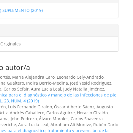
1) SUPLEMENTO (2019)
ulo
 Originales
o autor/a
ortés, María Alejandra Caro, Leonardo Cely-Andrado,
a Gualtero, Indira Berrio-Medina, José Yesid Rodriguez,
Carlos Sefair, Aura Lucia Leal, Judy Natalia Jiménez,
nica para el diagnóstico y manejo de las infecciones de piel
OL. 23, NÚM. 4 (2019)
ón, Luis Fernando Giraldo, Óscar Alberto Sáenz, Augusto
rtiz, Andrés Caballero, Carlos Aguirre, Horacio Giraldo,
rama, John Pedrozo, Álvaro Morales, Carlos Saavedra,
everiche, Aura Lucía Leal, Abraham Alí Munive, Rubén Darío
s para el diagnóstico, tratamiento y prevención de la