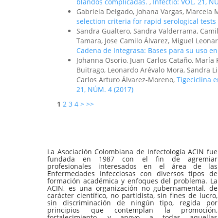
blandos complicadas.
,
Infectio: VOL. 21, N
Gabriela Delgado, Johana Vargas, Marcela M
selection criteria for rapid serological test
Sandra Gualtero, Sandra Valderrama, Camilo
Tamara, Jose Camilo Álvarez, Miguel Leon
Cadena de Integrasa: Bases para su uso en 
Johanna Osorio, Juan Carlos Cataño, María 
Buitrago, Leonardo Arévalo Mora, Sandra Li
Carlos Arturo Álvarez-Moreno,
Tigeciclina 
21, NÚM. 4 (2017)
1
2
3
4
>
>>
La Asociación Colombiana de Infectología ACIN fue
fundada en 1987 con el fin de agremiar
profesionales interesados en el área de las
Enfermedades Infecciosas con diversos tipos de
formación académica y enfoques del problema. La
ACIN, es una organización no gubernamental, de
carácter científico, no partidista, sin fines de lucro,
sin discriminación de ningún tipo, regida por
principios que contemplan la promoción,
fortalecimiento, y apoyo a todas aquellas