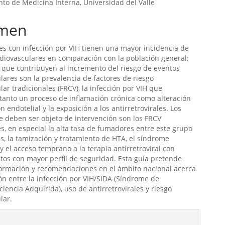
o de Medicina Interna, Universidad del Valle
men
es con infección por VIH tienen una mayor incidencia de
diovasculares en comparación con la población general;
s que contribuyen al incremento del riesgo de eventos
lares son la prevalencia de factores de riesgo
lar tradicionales (FRCV), la infección por VIH que
tanto un proceso de inflamación crónica como alteración
n endotelial y la exposición a los antirretrovirales. Los
e deben ser objeto de intervención son los FRCV
es, en especial la alta tasa de fumadores entre este grupo
s, la tamización y tratamiento de HTA, el síndrome
y el acceso temprano a la terapia antirretroviral con
os con mayor perfil de seguridad. Esta guía pretende
formación y recomendaciones en el ámbito nacional acerca
ión entre la infección por VIH/SIDA (Síndrome de
iencia Adquirida), uso de antirretrovirales y riesgo
lar.
les