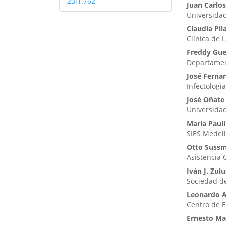
23i1.762
Juan Carlo
Universida
Claudia Pil
Clínica de 
Freddy Gu
Departament
José Ferna
Infectologia
José Oñate
Universidad
María Paul
SIES Medell
Otto Suss
Asistencia C
Iván J. Zul
Sociedad de
Leonardo 
Centro de E
Ernesto Ma