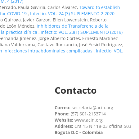
ÚM. 4 (2017)
ercado, Paula Gaviria, Carlos Álvarez,
Toward to establish
s for COVID-19
,
Infectio: VOL. 24 (3) SUPLEMENTO 2 2020
 Quiroga, Javier Garzon, Ellen Lowenstein, Roberto
ardo León Méndez,
Inhibidores de Transferencia de la
la práctica clínica
,
Infectio: VOL. 23(1) SUPLEMENTO (2019)
Fernanda Jiménez, Jorge Alberto Cortés, Ernesto Martínez-
liana Valderrama, Gustavo Roncancio, José Yesid Rodríguez,
en infecciones intraabdominales complicadas
,
Infectio: VOL.
Contacto
Correo:
secretaria@acin.org
Phone:
(57) 601-2153714
Website:
www.acin.org
Address:
Cra 15 N 118-03 oficina 503
Bogotá D.C - Colombia