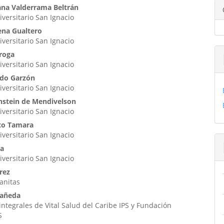
enido
iana Valderrama Beltrán
iversitario San Ignacio
ipal
ena Gualtero
iversitario San Ignacio
ulo
roga
iversitario San Ignacio
rdo Garzón
iversitario San Ignacio
nstein de Mendivelson
iversitario San Ignacio
to Tamara
iversitario San Ignacio
ia
iversitario San Ignacio
rez
sanitas
tañeda
ntegrales de Vital Salud del Caribe IPS y Fundación
S