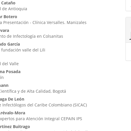
s Cataño
d de Antioquia
ar Botero
La Presentación - Clínica Versalles. Manizales
evara
o de Infectología en Colsanitas
ndo García
 fundación valle del Lili
 del Valle
ina Posada
ín
mann
ientífica y de Alta Calidad, Bogotá
uaga De León
 Infectólogos del Caribe Colombiano (SICAC)
Arévalo-Mora
xpertos para Atención Integral CEPAIN IPS
rtínez Buitrago