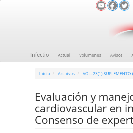
Navegación
principal
Contenido
principal
Barra
lateral
Infectio
Actual
Volumenes
Avisos
Inicio
Archivos
VOL. 23(1) SUPLEMENTO 
Evaluación y manejo
cardiovascular en i
Consenso de exper