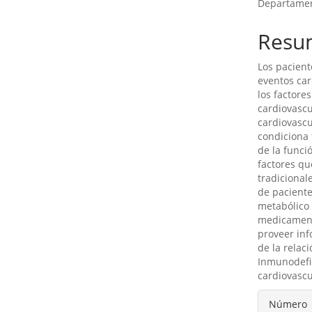
Departament
Resu
Los pacient
eventos car
los factore
cardiovascu
cardiovascu
condiciona 
de la funció
factores qu
tradicional
de paciente
metabólico 
medicament
proveer in
de la relac
Inmunodefic
cardiovascu
Detal
Número