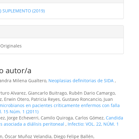
1) SUPLEMENTO (2019)
ulo
 Originales
o autor/a
 Sandra Milena Gualtero,
Neoplasias definitorias de SIDA
,
Arturo Alvarez, Giancarlo Buitrago, Rubén Dario Camargo,
 Erwin Otero, Patricia Reyes, Gustavo Roncancio, Juan
icrobianos en pacientes críticamente enfermos con falla
ol. 15 Núm. 1 (2011)
nez, Jorge Echeverri, Camilo Quiroga, Carlos Gómez,
Candida
s asociada a diálisis peritoneal
,
Infectio: VOL. 22, NÚM. 1
ón, Óscar Muñoz Velandia, Diego Felipe Ballén,