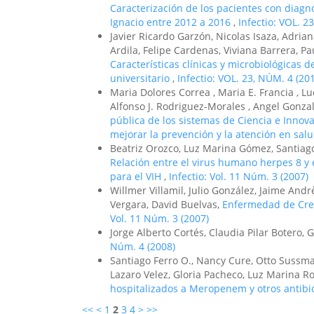
Caracterización de los pacientes con diagnó
Ignacio entre 2012 a 2016
,
Infectio: VOL. 2
Javier Ricardo Garzón, Nicolas Isaza, Adria
Ardila, Felipe Cardenas, Viviana Barrera, P
Características clínicas y microbiológicas 
universitario
,
Infectio: VOL. 23, NÚM. 4 (20
Maria Dolores Correa , Maria E. Francia , Lu
Alfonso J. Rodriguez-Morales , Angel Gonzal
pública de los sistemas de Ciencia e Innov
mejorar la prevención y la atención en sal
Beatriz Orozco, Luz Marina Gómez, Santiago
Relación entre el virus humano herpes 8 y 
para el VIH
,
Infectio: Vol. 11 Núm. 3 (2007)
Willmer Villamil, Julio González, Jaime Andr
Vergara, David Buelvas,
Enfermedad de Creu
Vol. 11 Núm. 3 (2007)
Jorge Alberto Cortés, Claudia Pilar Botero,
Núm. 4 (2008)
Santiago Ferro O., Nancy Cure, Otto Sussma
Lazaro Velez, Gloria Pacheco, Luz Marina Ro
hospitalizados a Meropenem y otros antibi
<<
<
1
2
3
4
>
>>