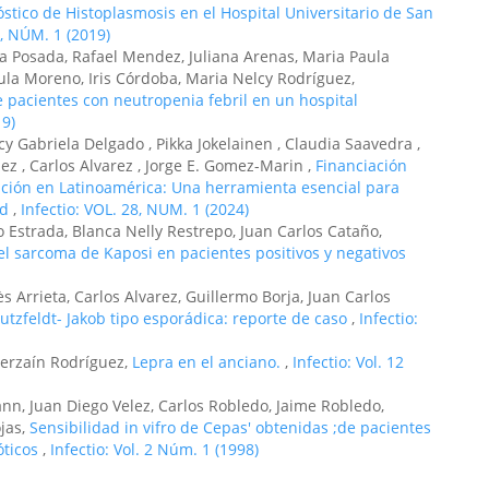
stico de Histoplasmosis en el Hospital Universitario de San
3, NÚM. 1 (2019)
na Posada, Rafael Mendez, Juliana Arenas, Maria Paula
aula Moreno, Iris Córdoba, Maria Nelcy Rodríguez,
de pacientes con neutropenia febril en un hospital
19)
cy Gabriela Delgado , Pikka Jokelainen , Claudia Saavedra ,
ez , Carlos Alvarez , Jorge E. Gomez-Marin ,
Financiación
ación en Latinoamérica: Una herramienta esencial para
ud
,
Infectio: VOL. 28, NUM. 1 (2024)
 Estrada, Blanca Nelly Restrepo, Juan Carlos Cataño,
el sarcoma de Kaposi en pacientes positivos y negativos
ès Arrieta, Carlos Alvarez, Guillermo Borja, Juan Carlos
tzfeldt- Jakob tipo esporádica: reporte de caso
,
Infectio:
 Gerzaín Rodríguez,
Lepra en el anciano.
,
Infectio: Vol. 12
nn, Juan Diego Velez, Carlos Robledo, Jaime Robledo,
jas,
Sensibilidad in vifro de Cepas' obtenidas ;de pacientes
óticos
,
Infectio: Vol. 2 Núm. 1 (1998)