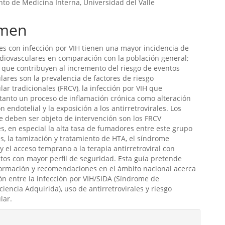
o de Medicina Interna, Universidad del Valle
men
es con infección por VIH tienen una mayor incidencia de
diovasculares en comparación con la población general;
s que contribuyen al incremento del riesgo de eventos
lares son la prevalencia de factores de riesgo
lar tradicionales (FRCV), la infección por VIH que
tanto un proceso de inflamación crónica como alteración
n endotelial y la exposición a los antirretrovirales. Los
e deben ser objeto de intervención son los FRCV
es, en especial la alta tasa de fumadores entre este grupo
s, la tamización y tratamiento de HTA, el síndrome
y el acceso temprano a la terapia antirretroviral con
os con mayor perfil de seguridad. Esta guía pretende
formación y recomendaciones en el ámbito nacional acerca
ión entre la infección por VIH/SIDA (Síndrome de
iencia Adquirida), uso de antirretrovirales y riesgo
lar.
les