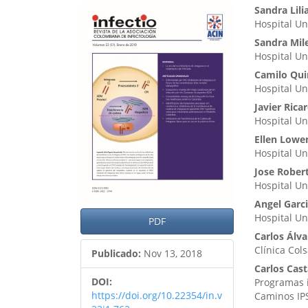
Barra
Cont
Sandra Lil
Hospital Un
lateral
princ
Sandra Mil
del
del
Hospital Un
artículo
artíc
Camilo Qui
Hospital Un
Javier Rica
Hospital Un
Ellen Lowe
Hospital Un
Jose Rober
Hospital Un
Angel Garc
Hospital Un
PDF
Carlos Álva
Clínica Col
Publicado:
Nov 13, 2018
Carlos Cas
DOI:
Programas i
https://doi.org/10.22354/in.v
Caminos IP