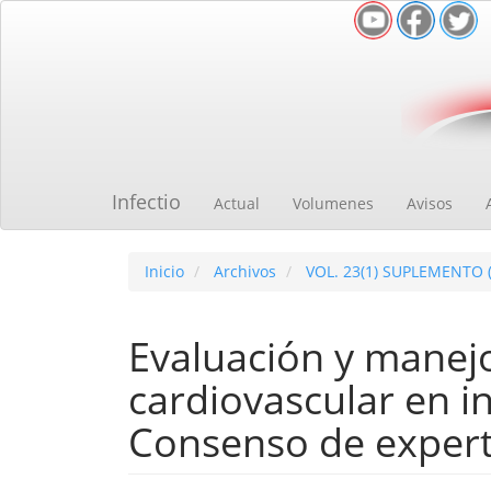
Navegación
principal
Contenido
principal
Barra
lateral
Infectio
Actual
Volumenes
Avisos
Inicio
Archivos
VOL. 23(1) SUPLEMENTO 
Evaluación y manejo
cardiovascular en i
Consenso de exper