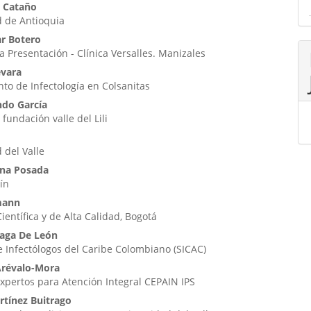
s Cataño
d de Antioquia
ar Botero
La Presentación - Clínica Versalles. Manizales
evara
o de Infectología en Colsanitas
ndo García
 fundación valle del Lili
 del Valle
ina Posada
ín
mann
ientífica y de Alta Calidad, Bogotá
uaga De León
 Infectólogos del Caribe Colombiano (SICAC)
Arévalo-Mora
xpertos para Atención Integral CEPAIN IPS
rtínez Buitrago