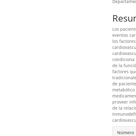
Departament
Resu
Los pacient
eventos car
los factore
cardiovascu
cardiovascu
condiciona 
de la funció
factores qu
tradicional
de paciente
metabólico 
medicament
proveer in
de la relac
Inmunodefic
cardiovascu
Detal
Número