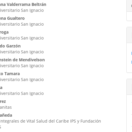
enido
iana Valderrama Beltrán
iversitario San Ignacio
ipal
ena Gualtero
iversitario San Ignacio
ulo
roga
iversitario San Ignacio
rdo Garzón
iversitario San Ignacio
nstein de Mendivelson
iversitario San Ignacio
to Tamara
iversitario San Ignacio
ia
iversitario San Ignacio
rez
sanitas
tañeda
ntegrales de Vital Salud del Caribe IPS y Fundación
S