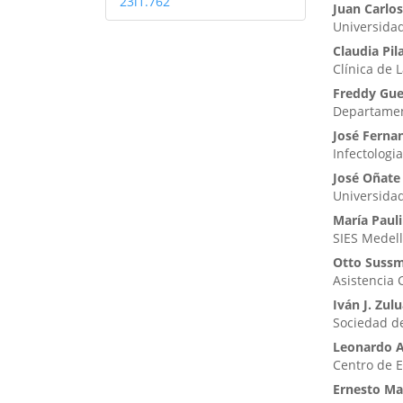
23i1.762
Juan Carlo
Universida
Claudia Pil
Clínica de 
Freddy Gu
Departament
José Ferna
Infectologia
José Oñate
Universidad
María Paul
SIES Medell
Otto Suss
Asistencia C
Iván J. Zul
Sociedad de
Leonardo 
Centro de E
Ernesto Ma