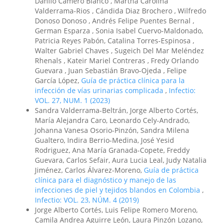
Danilo Camero Blanco , Martha Carolina
Valderrama-Rios , Cándida Diaz Brochero , Wilfredo
Donoso Donoso , Andrés Felipe Puentes Bernal ,
German Esparza , Sonia Isabel Cuervo-Maldonado,
Patricia Reyes Pabón, Catalina Torres-Espinosa ,
Walter Gabriel Chaves , Sugeich Del Mar Meléndez
Rhenals , Kateir Mariel Contreras , Fredy Orlando
Guevara , Juan Sebastián Bravo-Ojeda , Felipe
García López,
Guía de práctica clínica para la
infección de vías urinarias complicada
,
Infectio:
VOL. 27, NUM. 1 (2023)
Sandra Valderrama-Beltrán, Jorge Alberto Cortés,
María Alejandra Caro, Leonardo Cely-Andrado,
Johanna Vanesa Osorio-Pinzón, Sandra Milena
Gualtero, Indira Berrio-Medina, José Yesid
Rodriguez, Ana María Granada-Copete, Freddy
Guevara, Carlos Sefair, Aura Lucia Leal, Judy Natalia
Jiménez, Carlos Álvarez-Moreno,
Guía de práctica
clínica para el diagnóstico y manejo de las
infecciones de piel y tejidos blandos en Colombia
,
Infectio: VOL. 23, NÚM. 4 (2019)
Jorge Alberto Cortés, Luis Felipe Romero Moreno,
Camila Andrea Aguirre León, Laura Pinzón Lozano,