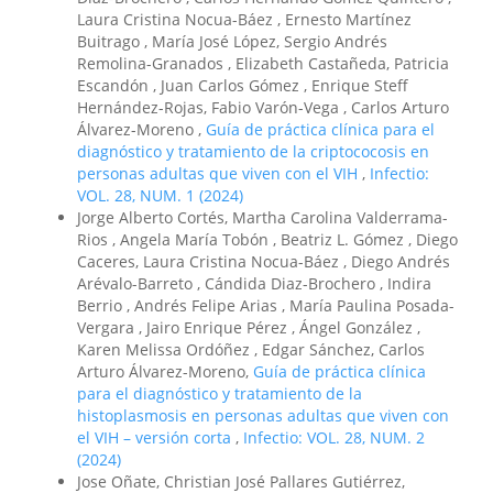
Laura Cristina Nocua-Báez , Ernesto Martínez
Buitrago , María José López, Sergio Andrés
Remolina-Granados , Elizabeth Castañeda, Patricia
Escandón , Juan Carlos Gómez , Enrique Steff
Hernández-Rojas, Fabio Varón-Vega , Carlos Arturo
Álvarez-Moreno ,
Guía de práctica clínica para el
diagnóstico y tratamiento de la criptococosis en
personas adultas que viven con el VIH
,
Infectio:
VOL. 28, NUM. 1 (2024)
Jorge Alberto Cortés, Martha Carolina Valderrama-
Rios , Angela María Tobón , Beatriz L. Gómez , Diego
Caceres, Laura Cristina Nocua-Báez , Diego Andrés
Arévalo-Barreto , Cándida Diaz-Brochero , Indira
Berrio , Andrés Felipe Arias , María Paulina Posada-
Vergara , Jairo Enrique Pérez , Ángel González ,
Karen Melissa Ordóñez , Edgar Sánchez, Carlos
Arturo Álvarez-Moreno,
Guía de práctica clínica
para el diagnóstico y tratamiento de la
histoplasmosis en personas adultas que viven con
el VIH – versión corta
,
Infectio: VOL. 28, NUM. 2
(2024)
Jose Oñate, Christian José Pallares Gutiérrez,