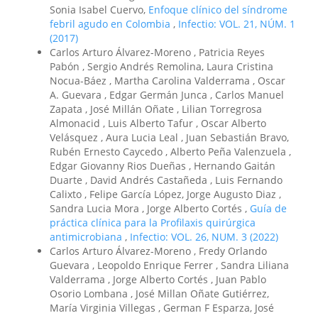
Sonia Isabel Cuervo,
Enfoque clínico del síndrome
febril agudo en Colombia
,
Infectio: VOL. 21, NÚM. 1
(2017)
Carlos Arturo Álvarez-Moreno , Patricia Reyes
Pabón , Sergio Andrés Remolina, Laura Cristina
Nocua-Báez , Martha Carolina Valderrama , Oscar
A. Guevara , Edgar Germán Junca , Carlos Manuel
Zapata , José Millán Oñate , Lilian Torregrosa
Almonacid , Luis Alberto Tafur , Oscar Alberto
Velásquez , Aura Lucia Leal , Juan Sebastián Bravo,
Rubén Ernesto Caycedo , Alberto Peña Valenzuela ,
Edgar Giovanny Rios Dueñas , Hernando Gaitán
Duarte , David Andrés Castañeda , Luis Fernando
Calixto , Felipe García López, Jorge Augusto Diaz ,
Sandra Lucia Mora , Jorge Alberto Cortés ,
Guía de
práctica clínica para la Profilaxis quirúrgica
antimicrobiana
,
Infectio: VOL. 26, NUM. 3 (2022)
Carlos Arturo Álvarez-Moreno , Fredy Orlando
Guevara , Leopoldo Enrique Ferrer , Sandra Liliana
Valderrama , Jorge Alberto Cortés , Juan Pablo
Osorio Lombana , José Millan Oñate Gutiérrez,
María Virginia Villegas , German F Esparza, José