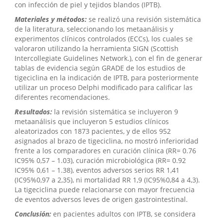
con infección de piel y tejidos blandos (IPTB).
Materiales y métodos:
se realizó una revisión sistemática
de la literatura, seleccionando los metaanálisis y
experimentos clínicos controlados (ECCs), los cuales se
valoraron utilizando la herramienta SIGN (Scottish
Intercollegiate Guidelines Network.), con el fin de generar
tablas de evidencia según GRADE de los estudios de
tigeciclina en la indicación de IPTB, para posteriormente
utilizar un proceso Delphi modificado para calificar las
diferentes recomendaciones.
Resultados:
la revisión sistemática se incluyeron 9
metaanálisis que incluyeron 5 estudios clínicos
aleatorizados con 1873 pacientes, y de ellos 952
asignados al brazo de tigeciclina, no mostró inferioridad
frente a los comparadores en curación clínica (RR= 0.76
IC95% 0,57 – 1.03), curación microbiológica (RR= 0.92
IC95% 0,61 – 1.38), eventos adversos serios RR 1,41
(IC95%0,97 a 2,35), ni mortalidad RR 1,9 (IC95%0,84 a 4,3).
La tigeciclina puede relacionarse con mayor frecuencia
de eventos adversos leves de origen gastrointestinal.
Conclusión:
en pacientes adultos con IPTB, se considera