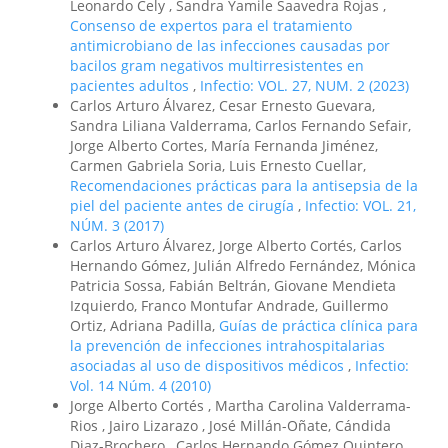
Leonardo Cely , Sandra Yamile Saavedra Rojas ,
Consenso de expertos para el tratamiento
antimicrobiano de las infecciones causadas por
bacilos gram negativos multirresistentes en
pacientes adultos
,
Infectio: VOL. 27, NUM. 2 (2023)
Carlos Arturo Álvarez, Cesar Ernesto Guevara,
Sandra Liliana Valderrama, Carlos Fernando Sefair,
Jorge Alberto Cortes, María Fernanda Jiménez,
Carmen Gabriela Soria, Luis Ernesto Cuellar,
Recomendaciones prácticas para la antisepsia de la
piel del paciente antes de cirugía
,
Infectio: VOL. 21,
NÚM. 3 (2017)
Carlos Arturo Álvarez, Jorge Alberto Cortés, Carlos
Hernando Gómez, Julián Alfredo Fernández, Mónica
Patricia Sossa, Fabián Beltrán, Giovane Mendieta
Izquierdo, Franco Montufar Andrade, Guillermo
Ortiz, Adriana Padilla,
Guías de práctica clínica para
la prevención de infecciones intrahospitalarias
asociadas al uso de dispositivos médicos
,
Infectio:
Vol. 14 Núm. 4 (2010)
Jorge Alberto Cortés , Martha Carolina Valderrama-
Rios , Jairo Lizarazo , José Millán-Oñate, Cándida
Diaz-Brochero , Carlos Hernando Gómez Quintero ,