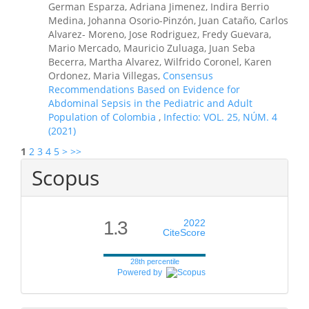
German Esparza, Adriana Jimenez, Indira Berrio
Medina, Johanna Osorio-Pinzón, Juan Cataño, Carlos
Alvarez- Moreno, Jose Rodriguez, Fredy Guevara,
Mario Mercado, Mauricio Zuluaga, Juan Seba
Becerra, Martha Alvarez, Wilfrido Coronel, Karen
Ordonez, Maria Villegas,
Consensus
Recommendations Based on Evidence for
Abdominal Sepsis in the Pediatric and Adult
Population of Colombia
,
Infectio: VOL. 25, NÚM. 4
(2021)
1
2
3
4
5
>
>>
Scopus
1.3
2022
CiteScore
28th percentile
Powered by