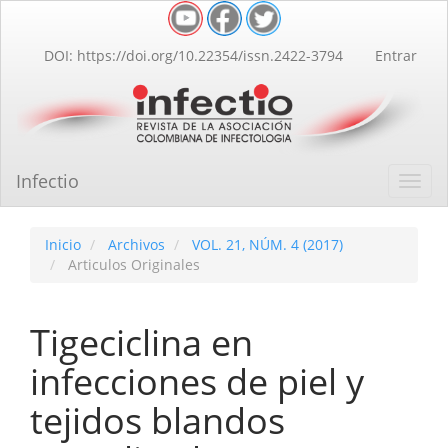
Navegación
principal
Contenido
DOI: https://doi.org/10.22354/issn.2422-3794
Entrar
principal
Barra
lateral
Infectio
Toggl
navig
Inicio
Archivos
VOL. 21, NÚM. 4 (2017)
Articulos Originales
Tigeciclina en
infecciones de piel y
tejidos blandos