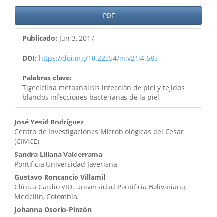
PDF
Publicado:
Jun 3, 2017
DOI:
https://doi.org/10.22354/in.v21i4.685
Palabras clave:
Tigeciclina metaanálisis infección de piel y tejidos
blandos infecciones bacterianas de la piel
Contenido
José Yesid Rodríguez
Centro de Investigaciones Microbiológicas del Cesar
principal
(CIMCE)
del
Sandra Liliana Valderrama
Pontificia Universidad Javeriana
artículo
Gustavo Roncancio Villamil
Clínica Cardio VID. Universidad Pontificia Bolivariana,
Medellín, Colombia.
Johanna Osorio-Pinzón