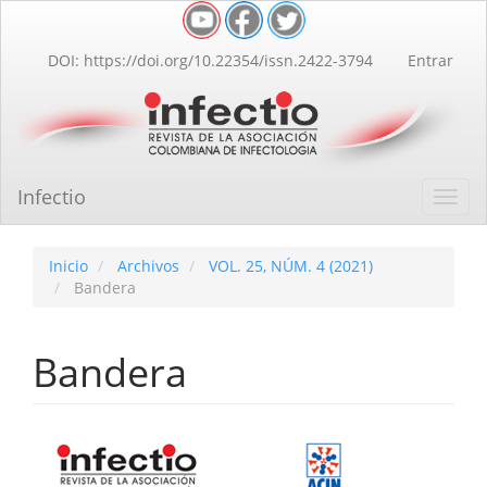
Navegación
principal
Contenido
DOI: https://doi.org/10.22354/issn.2422-3794
Entrar
principal
Barra
lateral
Infectio
Toggl
navig
Inicio
Archivos
VOL. 25, NÚM. 4 (2021)
Bandera
Bandera
Barra
lateral