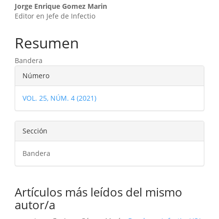
Contenido
Jorge Enrique Gomez Marin
Editor en Jefe de Infectio
principal
del
Resumen
artículo
Bandera
Detalles
Número
del
VOL. 25, NÚM. 4 (2021)
artículo
Sección
Bandera
Artículos más leídos del mismo
autor/a