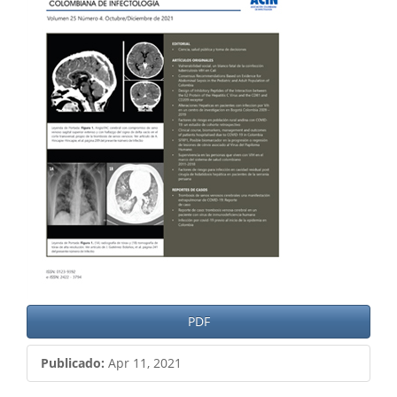
del
artículo
PDF
Publicado:
Apr 11, 2021