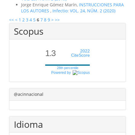
Jorge Enrique Gómez Marín,
INSTRUCCIONES PARA
LOS AUTORES
,
Infectio: VOL. 24, NÚM. 2 (2020)
<<
<
1
2
3
4
5
6
7
8
9
>
>>
Scopus
1.3
2022
CiteScore
28th percentile
Powered by
@acinnacional
Idioma