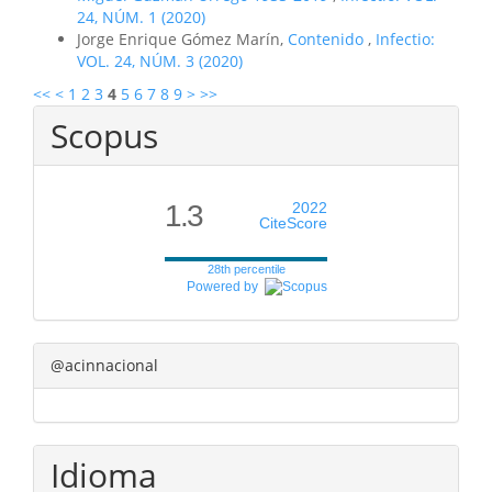
24, NÚM. 1 (2020)
Jorge Enrique Gómez Marín,
Contenido
,
Infectio:
VOL. 24, NÚM. 3 (2020)
<<
<
1
2
3
4
5
6
7
8
9
>
>>
Scopus
1.3
2022
CiteScore
28th percentile
Powered by
@acinnacional
Idioma