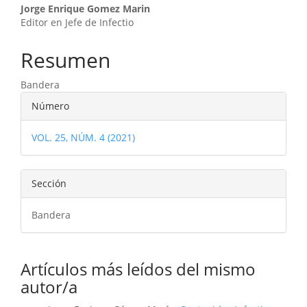
Contenido
Jorge Enrique Gomez Marin
Editor en Jefe de Infectio
principal
del
Resumen
artículo
Bandera
Detalles
Número
del
VOL. 25, NÚM. 4 (2021)
artículo
Sección
Bandera
Artículos más leídos del mismo
autor/a