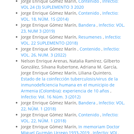
Jorge Enrique Gómez Marín,
Contenido
,
Infectio:
VOL 24 (3) SUPLEMENTO 3 2020
Jorge Enrique Gómez Marín,
Contenido
,
Infectio:
VOL. 18, NÚM. 1S (2014)
Jorge Enrique Gómez Marín,
Bandera
,
Infectio: VOL.
23, NUM 3 (2019)
Jorge Enrique Gómez Marín,
Resumenes
,
Infectio:
VOL. 22 SUPLEMENTO (2018)
Jorge Enrique Gómez Marín ,
Contenido
,
Infectio:
VOL. 26, NUM. 3 (2022)
Nelson Enrique Arenas, Natalia Ramírez, Gilberto
González, Silvana Rubertone, Adriana M. García,
Jorge Enrique Gómez Marín, Liliana Quintero,
Estado de la coinfección tuberculosis/virus de la
inmunodeficiencia humana en el municipio de
Armenia (Colombia): experiencia de 10 años
,
Infectio: Vol. 16 Núm. 3 (2012)
Jorge Enrique Gómez Marín,
Bandera
,
Infectio: VOL.
22, NÚM. 1 (2018)
Jorge Enrique Gómez Marín,
Contenido
,
Infectio:
VOL. 22, NÚM. 1 (2018)
Jorge Enrique Gómez Marín,
In memoriam Doctor
Miguel Guzmán Urrego 1933-2019
,
Infectio: VOL.