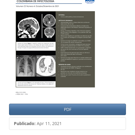
del
artículo
PDF
Publicado:
Apr 11, 2021