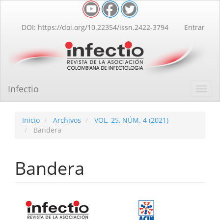
Navegación
principal
Contenido
DOI: https://doi.org/10.22354/issn.2422-3794
Entrar
principal
Barra
lateral
Infectio
Toggl
navig
Inicio
Archivos
VOL. 25, NÚM. 4 (2021)
Bandera
Bandera
Barra
lateral