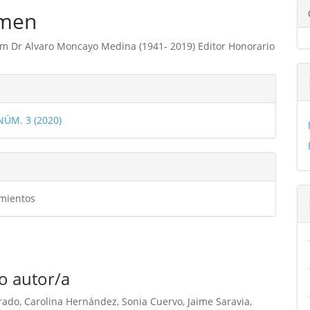
ipal
men
m Dr Alvaro Moncayo Medina (1941- 2019) Editor Honorario
ulo
les
 NÚM. 3 (2020)
ulo
mientos
o autor/a
ado, Carolina Hernández, Sonia Cuervo, Jaime Saravia,