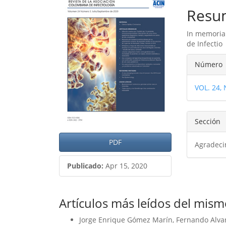
lateral
princ
Resu
del
del
In memoria
artículo
artíc
de Infectio
Detal
Número
del
VOL. 24,
artíc
Sección
PDF
Agradeci
Publicado:
Apr 15, 2020
Artículos más leídos del mism
Jorge Enrique Gómez Marín, Fernando Alvar