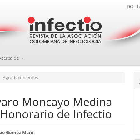
DOI: h
Acerca de
Agradecimientos
varo Moncayo Medina
 Honorario de Infectio
enido
que Gómez Marín