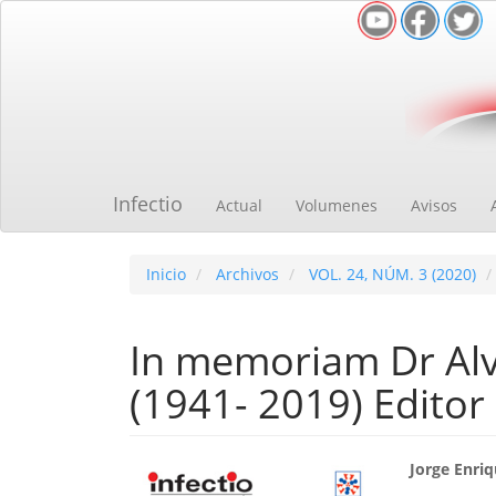
Navegación
principal
Contenido
principal
Barra
lateral
Infectio
Actual
Volumenes
Avisos
Inicio
Archivos
VOL. 24, NÚM. 3 (2020)
In memoriam Dr Al
(1941- 2019) Editor
Barra
Cont
Jorge Enri