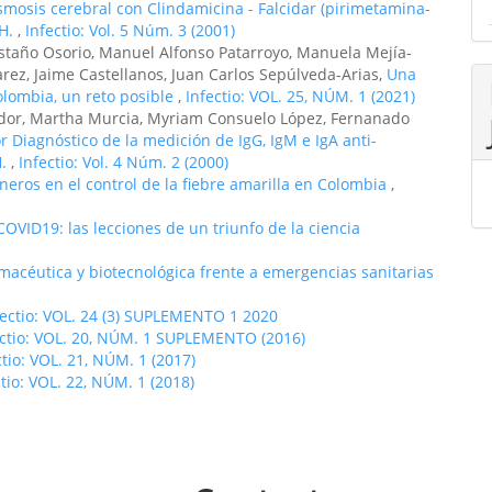
smosis cerebral con Clindamicina - Falcidar (pirimetamina-
IH.
,
Infectio: Vol. 5 Núm. 3 (2001)
staño Osorio, Manuel Alfonso Patarroyo, Manuela Mejía-
arez, Jaime Castellanos, Juan Carlos Sepúlveda-Arias,
Una
olombia, un reto posible
,
Infectio: VOL. 25, NÚM. 1 (2021)
dor, Martha Murcia, Myriam Consuelo López, Fernanado
r Diagnóstico de la medición de IgG, IgM e IgA anti-
H.
,
Infectio: Vol. 4 Núm. 2 (2000)
oneros en el control de la fiebre amarilla en Colombia
,
OVID19: las lecciones de un triunfo de la ciencia
acéutica y biotecnológica frente a emergencias sanitarias
fectio: VOL. 24 (3) SUPLEMENTO 1 2020
ectio: VOL. 20, NÚM. 1 SUPLEMENTO (2016)
ctio: VOL. 21, NÚM. 1 (2017)
ctio: VOL. 22, NÚM. 1 (2018)