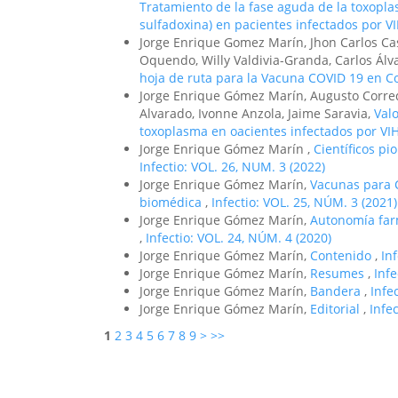
Tratamiento de la fase aguda de la toxopla
sulfadoxina) en pacientes infectados por V
Jorge Enrique Gomez Marín, Jhon Carlos Ca
Oquendo, Willy Valdivia-Granda, Carlos Álv
hoja de ruta para la Vacuna COVID 19 en C
Jorge Enrique Gómez Marín, Augusto Corre
Alvarado, Ivonne Anzola, Jaime Saravia,
Valo
toxoplasma en oacientes infectados por VI
Jorge Enrique Gómez Marín ,
Científicos pi
Infectio: VOL. 26, NUM. 3 (2022)
Jorge Enrique Gómez Marín,
Vacunas para C
biomédica
,
Infectio: VOL. 25, NÚM. 3 (2021)
Jorge Enrique Gómez Marín,
Autonomía farm
,
Infectio: VOL. 24, NÚM. 4 (2020)
Jorge Enrique Gómez Marín,
Contenido
,
In
Jorge Enrique Gómez Marín,
Resumes
,
Inf
Jorge Enrique Gómez Marín,
Bandera
,
Infe
Jorge Enrique Gómez Marín,
Editorial
,
Infe
1
2
3
4
5
6
7
8
9
>
>>