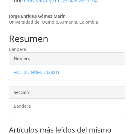
DOI:
https://doi.org/10.22354/in.v25i3.934
Contenido
Jorge Enrique Gómez Marín
Universidad del Quindio, Armenia, Colombia
principal
del
Resumen
artículo
Bandera
Detalles
Número
del
VOL. 25, NÚM. 3 (2021)
artículo
Sección
Bandera
Artículos más leídos del mismo