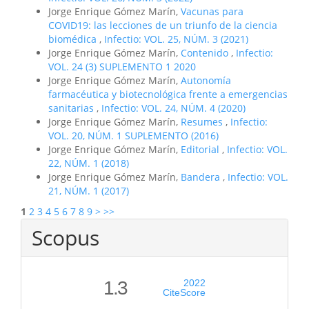
Jorge Enrique Gómez Marín,
Vacunas para
COVID19: las lecciones de un triunfo de la ciencia
biomédica
,
Infectio: VOL. 25, NÚM. 3 (2021)
Jorge Enrique Gómez Marín,
Contenido
,
Infectio:
VOL. 24 (3) SUPLEMENTO 1 2020
Jorge Enrique Gómez Marín,
Autonomía
farmacéutica y biotecnológica frente a emergencias
sanitarias
,
Infectio: VOL. 24, NÚM. 4 (2020)
Jorge Enrique Gómez Marín,
Resumes
,
Infectio:
VOL. 20, NÚM. 1 SUPLEMENTO (2016)
Jorge Enrique Gómez Marín,
Editorial
,
Infectio: VOL.
22, NÚM. 1 (2018)
Jorge Enrique Gómez Marín,
Bandera
,
Infectio: VOL.
21, NÚM. 1 (2017)
1
2
3
4
5
6
7
8
9
>
>>
Scopus
1.3
2022
CiteScore