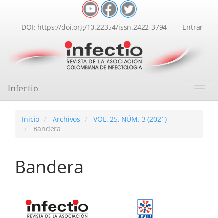
Navegación
principal
Contenido
DOI: https://doi.org/10.22354/issn.2422-3794
Entrar
principal
Barra
lateral
Infectio
Toggl
navig
Inicio
Archivos
VOL. 25, NÚM. 3 (2021)
Bandera
Bandera
Barra
lateral