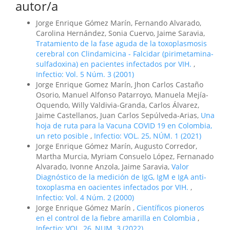
autor/a
Jorge Enrique Gómez Marín, Fernando Alvarado,
Carolina Hernández, Sonia Cuervo, Jaime Saravia,
Tratamiento de la fase aguda de la toxoplasmosis
cerebral con Clindamicina - Falcidar (pirimetamina-
sulfadoxina) en pacientes infectados por VIH.
,
Infectio: Vol. 5 Núm. 3 (2001)
Jorge Enrique Gomez Marín, Jhon Carlos Castaño
Osorio, Manuel Alfonso Patarroyo, Manuela Mejía-
Oquendo, Willy Valdivia-Granda, Carlos Álvarez,
Jaime Castellanos, Juan Carlos Sepúlveda-Arias,
Una
hoja de ruta para la Vacuna COVID 19 en Colombia,
un reto posible
,
Infectio: VOL. 25, NÚM. 1 (2021)
Jorge Enrique Gómez Marín, Augusto Corredor,
Martha Murcia, Myriam Consuelo López, Fernanado
Alvarado, Ivonne Anzola, Jaime Saravia,
Valor
Diagnóstico de la medición de IgG, IgM e IgA anti-
toxoplasma en oacientes infectados por VIH.
,
Infectio: Vol. 4 Núm. 2 (2000)
Jorge Enrique Gómez Marín ,
Científicos pioneros
en el control de la fiebre amarilla en Colombia
,
Infectio: VOL. 26, NUM. 3 (2022)