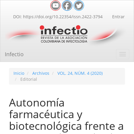
Navegación
principal
Contenido
DOI: https://doi.org/10.22354/issn.2422-3794
Entrar
principal
Barra
lateral
Infectio
Toggl
navig
Inicio
Archivos
VOL. 24, NÚM. 4 (2020)
Editorial
Autonomía
farmacéutica y
biotecnológica frente a