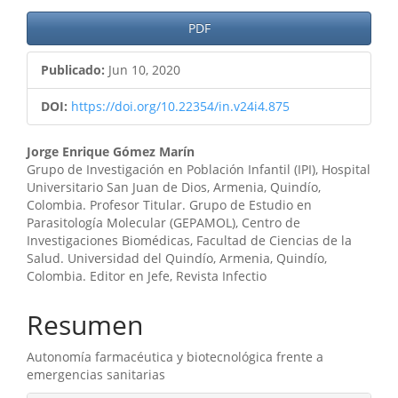
PDF
Publicado:
Jun 10, 2020
DOI:
https://doi.org/10.22354/in.v24i4.875
Contenido
Jorge Enrique Gómez Marín
Grupo de Investigación en Población Infantil (IPI), Hospital
principal
Universitario San Juan de Dios, Armenia, Quindío,
Colombia. Profesor Titular. Grupo de Estudio en
del
Parasitología Molecular (GEPAMOL), Centro de
artículo
Investigaciones Biomédicas, Facultad de Ciencias de la
Salud. Universidad del Quindío, Armenia, Quindío,
Colombia. Editor en Jefe, Revista Infectio
Resumen
Autonomía farmacéutica y biotecnológica frente a
emergencias sanitarias