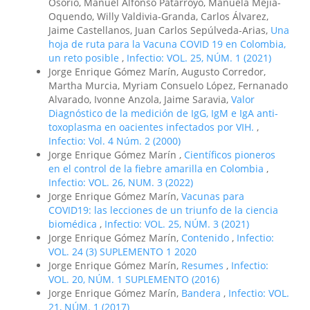
Osorio, Manuel Alfonso Patarroyo, Manuela Mejía-
Oquendo, Willy Valdivia-Granda, Carlos Álvarez,
Jaime Castellanos, Juan Carlos Sepúlveda-Arias,
Una
hoja de ruta para la Vacuna COVID 19 en Colombia,
un reto posible
,
Infectio: VOL. 25, NÚM. 1 (2021)
Jorge Enrique Gómez Marín, Augusto Corredor,
Martha Murcia, Myriam Consuelo López, Fernanado
Alvarado, Ivonne Anzola, Jaime Saravia,
Valor
Diagnóstico de la medición de IgG, IgM e IgA anti-
toxoplasma en oacientes infectados por VIH.
,
Infectio: Vol. 4 Núm. 2 (2000)
Jorge Enrique Gómez Marín ,
Científicos pioneros
en el control de la fiebre amarilla en Colombia
,
Infectio: VOL. 26, NUM. 3 (2022)
Jorge Enrique Gómez Marín,
Vacunas para
COVID19: las lecciones de un triunfo de la ciencia
biomédica
,
Infectio: VOL. 25, NÚM. 3 (2021)
Jorge Enrique Gómez Marín,
Contenido
,
Infectio:
VOL. 24 (3) SUPLEMENTO 1 2020
Jorge Enrique Gómez Marín,
Resumes
,
Infectio:
VOL. 20, NÚM. 1 SUPLEMENTO (2016)
Jorge Enrique Gómez Marín,
Bandera
,
Infectio: VOL.
21, NÚM. 1 (2017)