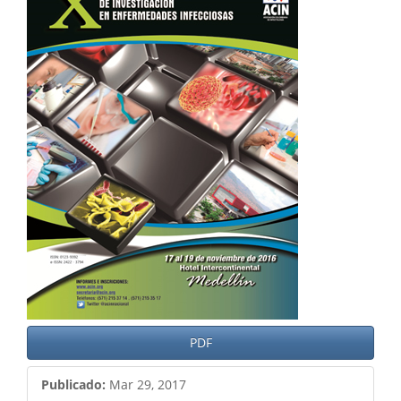
lateral
del
artículo
PDF
Publicado:
Mar 29, 2017