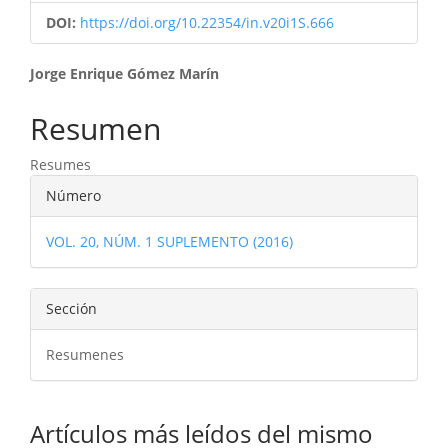
DOI:
https://doi.org/10.22354/in.v20i1S.666
Contenido
Jorge Enrique Gómez Marín
principal
Resumen
del
Resumes
artículo
Detalles
Número
del
VOL. 20, NÚM. 1 SUPLEMENTO (2016)
artículo
Sección
Resumenes
Artículos más leídos del mismo