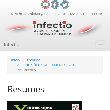
Navegación
principal
Contenido
DOI: https://doi.org/10.22354/issn.2422-3794
Entrar
principal
Barra
lateral
Infectio
Toggl
navig
Inicio
Archivos
VOL. 20, NÚM. 1 SUPLEMENTO (2016)
Resumenes
Resumes
Barra