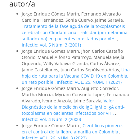
autor/a
Jorge Enrique Gómez Marín, Fernando Alvarado,
Carolina Hernández, Sonia Cuervo, Jaime Saravia,
Tratamiento de la fase aguda de la toxoplasmosis
cerebral con Clindamicina - Falcidar (pirimetamina-
sulfadoxina) en pacientes infectados por VIH.
,
Infectio: Vol. 5 Núm. 3 (2001)
Jorge Enrique Gomez Marín, Jhon Carlos Castaño
Osorio, Manuel Alfonso Patarroyo, Manuela Mejía-
Oquendo, Willy Valdivia-Granda, Carlos Álvarez,
Jaime Castellanos, Juan Carlos Sepúlveda-Arias,
Una
hoja de ruta para la Vacuna COVID 19 en Colombia,
un reto posible
,
Infectio: VOL. 25, NÚM. 1 (2021)
Jorge Enrique Gómez Marín, Augusto Corredor,
Martha Murcia, Myriam Consuelo López, Fernanado
Alvarado, Ivonne Anzola, Jaime Saravia,
Valor
Diagnóstico de la medición de IgG, IgM e IgA anti-
toxoplasma en oacientes infectados por VIH.
,
Infectio: Vol. 4 Núm. 2 (2000)
Jorge Enrique Gómez Marín ,
Científicos pioneros
en el control de la fiebre amarilla en Colombia
,
Infectio: VOL. 26, NUM. 3 (2022)