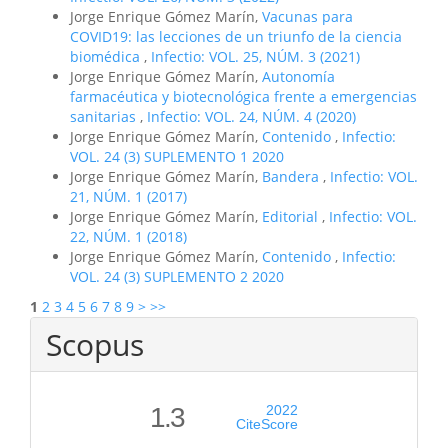
Jorge Enrique Gómez Marín,
Vacunas para
COVID19: las lecciones de un triunfo de la ciencia
biomédica
,
Infectio: VOL. 25, NÚM. 3 (2021)
Jorge Enrique Gómez Marín,
Autonomía
farmacéutica y biotecnológica frente a emergencias
sanitarias
,
Infectio: VOL. 24, NÚM. 4 (2020)
Jorge Enrique Gómez Marín,
Contenido
,
Infectio:
VOL. 24 (3) SUPLEMENTO 1 2020
Jorge Enrique Gómez Marín,
Bandera
,
Infectio: VOL.
21, NÚM. 1 (2017)
Jorge Enrique Gómez Marín,
Editorial
,
Infectio: VOL.
22, NÚM. 1 (2018)
Jorge Enrique Gómez Marín,
Contenido
,
Infectio:
VOL. 24 (3) SUPLEMENTO 2 2020
1
2
3
4
5
6
7
8
9
>
>>
Scopus
1.3
2022
CiteScore