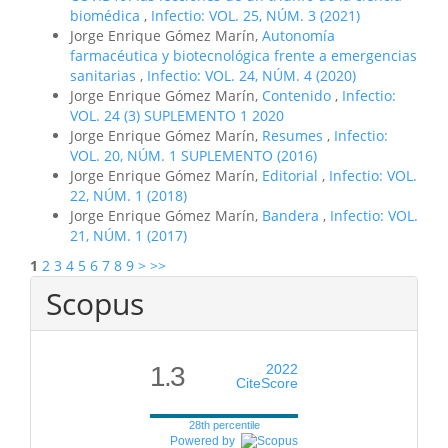
biomédica
,
Infectio: VOL. 25, NÚM. 3 (2021)
Jorge Enrique Gómez Marín,
Autonomía
farmacéutica y biotecnológica frente a emergencias
sanitarias
,
Infectio: VOL. 24, NÚM. 4 (2020)
Jorge Enrique Gómez Marín,
Contenido
,
Infectio:
VOL. 24 (3) SUPLEMENTO 1 2020
Jorge Enrique Gómez Marín,
Resumes
,
Infectio:
VOL. 20, NÚM. 1 SUPLEMENTO (2016)
Jorge Enrique Gómez Marín,
Editorial
,
Infectio: VOL.
22, NÚM. 1 (2018)
Jorge Enrique Gómez Marín,
Bandera
,
Infectio: VOL.
21, NÚM. 1 (2017)
1
2
3
4
5
6
7
8
9
>
>>
Scopus
1.3
2022
CiteScore
28th percentile
Powered by