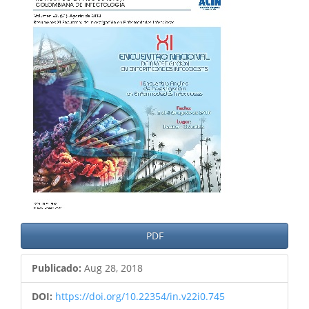
del
artículo
PDF
Publicado:
Aug 28, 2018
DOI:
https://doi.org/10.22354/in.v22i0.745