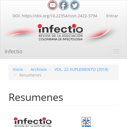
Navegación
principal
Contenido
DOI: https://doi.org/10.22354/issn.2422-3794
Entrar
principal
Barra
lateral
Infectio
Toggl
navig
Inicio
Archivos
VOL. 22 SUPLEMENTO (2018)
Resumenes
Resumenes
Barra
lateral