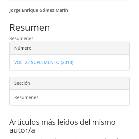
Contenido
Jorge Enrique Gómez Marín
principal
Resumen
del
Resumenes
artículo
Detalles
Número
del
VOL. 22 SUPLEMENTO (2018)
artículo
Sección
Resumenes
Artículos más leídos del mismo
autor/a