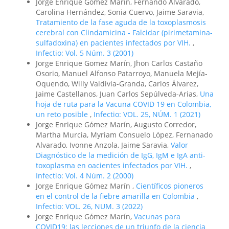
Jorge Enrique Gómez Marín, Fernando Alvarado,
Carolina Hernández, Sonia Cuervo, Jaime Saravia,
Tratamiento de la fase aguda de la toxoplasmosis
cerebral con Clindamicina - Falcidar (pirimetamina-
sulfadoxina) en pacientes infectados por VIH.
,
Infectio: Vol. 5 Núm. 3 (2001)
Jorge Enrique Gomez Marín, Jhon Carlos Castaño
Osorio, Manuel Alfonso Patarroyo, Manuela Mejía-
Oquendo, Willy Valdivia-Granda, Carlos Álvarez,
Jaime Castellanos, Juan Carlos Sepúlveda-Arias,
Una
hoja de ruta para la Vacuna COVID 19 en Colombia,
un reto posible
,
Infectio: VOL. 25, NÚM. 1 (2021)
Jorge Enrique Gómez Marín, Augusto Corredor,
Martha Murcia, Myriam Consuelo López, Fernanado
Alvarado, Ivonne Anzola, Jaime Saravia,
Valor
Diagnóstico de la medición de IgG, IgM e IgA anti-
toxoplasma en oacientes infectados por VIH.
,
Infectio: Vol. 4 Núm. 2 (2000)
Jorge Enrique Gómez Marín ,
Científicos pioneros
en el control de la fiebre amarilla en Colombia
,
Infectio: VOL. 26, NUM. 3 (2022)
Jorge Enrique Gómez Marín,
Vacunas para
COVID19: las lecciones de un triunfo de la ciencia