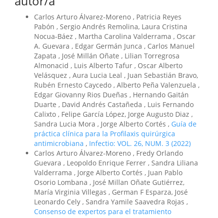
autor/a
Carlos Arturo Álvarez-Moreno , Patricia Reyes
Pabón , Sergio Andrés Remolina, Laura Cristina
Nocua-Báez , Martha Carolina Valderrama , Oscar
A. Guevara , Edgar Germán Junca , Carlos Manuel
Zapata , José Millán Oñate , Lilian Torregrosa
Almonacid , Luis Alberto Tafur , Oscar Alberto
Velásquez , Aura Lucia Leal , Juan Sebastián Bravo,
Rubén Ernesto Caycedo , Alberto Peña Valenzuela ,
Edgar Giovanny Rios Dueñas , Hernando Gaitán
Duarte , David Andrés Castañeda , Luis Fernando
Calixto , Felipe García López, Jorge Augusto Diaz ,
Sandra Lucia Mora , Jorge Alberto Cortés ,
Guía de
práctica clínica para la Profilaxis quirúrgica
antimicrobiana
,
Infectio: VOL. 26, NUM. 3 (2022)
Carlos Arturo Álvarez-Moreno , Fredy Orlando
Guevara , Leopoldo Enrique Ferrer , Sandra Liliana
Valderrama , Jorge Alberto Cortés , Juan Pablo
Osorio Lombana , José Millan Oñate Gutiérrez,
María Virginia Villegas , German F Esparza, José
Leonardo Cely , Sandra Yamile Saavedra Rojas ,
Consenso de expertos para el tratamiento