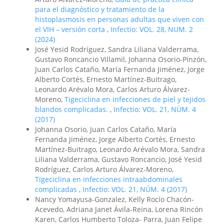
para el diagnóstico y tratamiento de la
histoplasmosis en personas adultas que viven con
el VIH – versión corta
,
Infectio: VOL. 28, NUM. 2
(2024)
José Yesid Rodríguez, Sandra Liliana Valderrama,
Gustavo Roncancio Villamil, Johanna Osorio-Pinzón,
Juan Carlos Cataño, María Fernanda Jiménez, Jorge
Alberto Cortés, Ernesto Martínez-Buitrago,
Leonardo Arévalo Mora, Carlos Arturo Álvarez-
Moreno,
Tigeciclina en infecciones de piel y tejidos
blandos complicadas.
,
Infectio: VOL. 21, NÚM. 4
(2017)
Johanna Osorio, Juan Carlos Cataño, María
Fernanda Jiménez, Jorge Alberto Cortés, Ernesto
Martínez-Buitrago, Leonardo Arévalo Mora, Sandra
Liliana Valderrama, Gustavo Roncancio, José Yesid
Rodríguez, Carlos Arturo Álvarez-Moreno,
Tigeciclina en infecciones intraabdominales
complicadas
,
Infectio: VOL. 21, NÚM. 4 (2017)
Nancy Yomayusa-Gonzalez, Kelly Rocío Chacón-
Acevedo, Adriana Janet Ávila-Reina, Lorena Rincón
Karen, Carlos Humberto Toloza- Parra, Juan Felipe