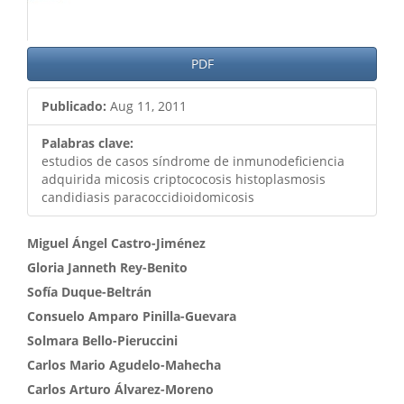
PDF
Publicado:
Aug 11, 2011
Palabras clave:
estudios de casos síndrome de inmunodeficiencia
adquirida micosis criptococosis histoplasmosis
candidiasis paracoccidioidomicosis
Contenido
Miguel Ángel Castro-Jiménez
Gloria Janneth Rey-Benito
principal
Sofía Duque-Beltrán
del
Consuelo Amparo Pinilla-Guevara
artículo
Solmara Bello-Pieruccini
Carlos Mario Agudelo-Mahecha
Carlos Arturo Álvarez-Moreno