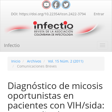
Navegación
principal
Contenido
DOI: https://doi.org/10.22354/issn.2422-3794
Entrar
principal
Barra
lateral
Infectio
Toggl
navig
Inicio
Archivos
Vol. 15 Núm. 2 (2011)
Comunicaciones Breves
Diagnóstico de micosis
oportunistas en
pacientes con VIH/sida: