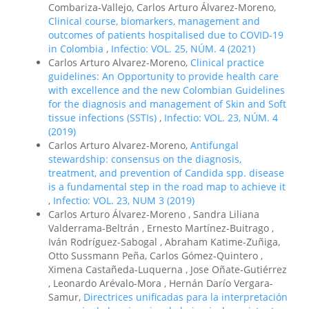
Combariza-Vallejo, Carlos Arturo Álvarez-Moreno,
Clinical course, biomarkers, management and
outcomes of patients hospitalised due to COVID-19
in Colombia
,
Infectio: VOL. 25, NÚM. 4 (2021)
Carlos Arturo Alvarez-Moreno,
Clinical practice
guidelines: An Opportunity to provide health care
with excellence and the new Colombian Guidelines
for the diagnosis and management of Skin and Soft
tissue infections (SSTIs)
,
Infectio: VOL. 23, NÚM. 4
(2019)
Carlos Arturo Alvarez-Moreno,
Antifungal
stewardship: consensus on the diagnosis,
treatment, and prevention of Candida spp. disease
is a fundamental step in the road map to achieve it
,
Infectio: VOL. 23, NUM 3 (2019)
Carlos Arturo Álvarez-Moreno , Sandra Liliana
Valderrama-Beltrán , Ernesto Martínez-Buitrago ,
Iván Rodríguez-Sabogal , Abraham Katime-Zuñiga,
Otto Sussmann Peña, Carlos Gómez-Quintero ,
Ximena Castañeda-Luquerna , Jose Oñate-Gutiérrez
, Leonardo Arévalo-Mora , Hernán Darío Vergara-
Samur,
Directrices unificadas para la interpretación