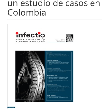
un estudio de casos en
Colombia
Barra
lateral
del
artículo