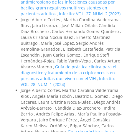
antimicrobiano de las infecciones causadas por
bacilos gram negativos multirresistentes en
pacientes adultos
,
Infectio: VOL. 27, NUM. 2 (2023)
Jorge Alberto Cortés , Martha Carolina Valderrama-
Rios , Jairo Lizarazo , José Millán-Oñate, Cándida
Diaz-Brochero , Carlos Hernando Gómez Quintero ,
Laura Cristina Nocua-Báez , Ernesto Martínez
Buitrago , María José López, Sergio Andrés
Remolina-Granados , Elizabeth Castañeda, Patricia
Escandón , Juan Carlos Gómez , Enrique Steff
Hernández-Rojas, Fabio Varón-Vega , Carlos Arturo
Álvarez-Moreno ,
Guía de práctica clínica para el
diagnóstico y tratamiento de la criptococosis en
personas adultas que viven con el VIH
,
Infectio:
VOL. 28, NUM. 1 (2024)
Jorge Alberto Cortés, Martha Carolina Valderrama-
Rios , Angela María Tobón , Beatriz L. Gómez , Diego
Caceres, Laura Cristina Nocua-Báez , Diego Andrés
Arévalo-Barreto , Cándida Diaz-Brochero , Indira
Berrio , Andrés Felipe Arias , María Paulina Posada-
Vergara , Jairo Enrique Pérez , Ángel González ,
Karen Melissa Ordóñez , Edgar Sánchez, Carlos
Arturo Álvarez-Moreno,
Guía de práctica clínica