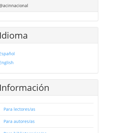
@acinnacional
Idioma
Español
English
Información
Para lectores/as
Para autores/as