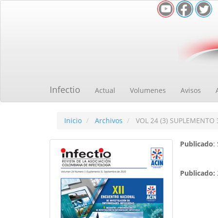
Navegación
principal
Contenido
principal
Barra
lateral
Infectio
Actual
Volumenes
Avisos
Inicio
Archivos
VOL 24 (3) SUPLEMENTO 
Publicado
:
Publicado: