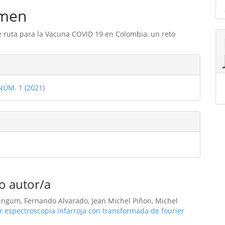
men
 ruta para la Vacuna COVID 19 en Colombia, un reto
les
 NÚM. 1 (2021)
ulo
o autor/a
ngum, Fernando Alvarado, Jean Michel Piñon, Michel
r espectroscopia infarroja con transformada de fourier