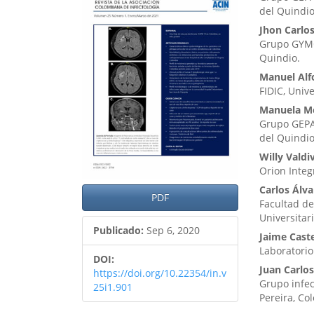
lateral
princ
del Quindi
del
del
Jhon Carlo
Grupo GYMO
artículo
artíc
Quindio.
Manuel Alf
FIDIC, Univ
Manuela M
Grupo GEPA
del Quindi
Willy Valdi
Orion Integ
Carlos Álva
PDF
Facultad de
Universitar
Publicado:
Sep 6, 2020
Jaime Cast
Laboratorio
DOI:
Juan Carlo
https://doi.org/10.22354/in.v
Grupo infec
25i1.901
Pereira, Co