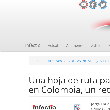
Navegación
principal
Contenido
principal
Barra
lateral
Infectio
Actual
Volumenes
Avisos
Inicio
Archivos
VOL. 25, NÚM. 1 (2021)
Una hoja de ruta p
en Colombia, un ret
Barra
Cont
Jorge Enri
Grupo GEPA