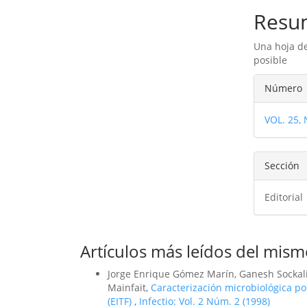
Resu
Una hoja de
posible
Detal
Número
del
VOL. 25,
artíc
Sección
Editorial
Artículos más leídos del mism
Jorge Enrique Gómez Marín, Ganesh Sockali
Mainfait,
Caracterización microbiológica po
(EITF)
,
Infectio: Vol. 2 Núm. 2 (1998)