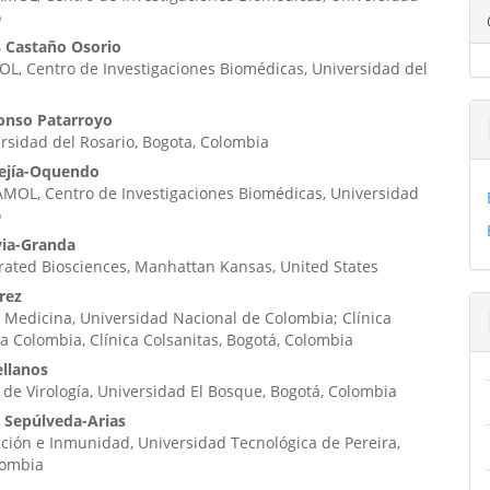
ipal
o
s Castaño Osorio
L, Centro de Investigaciones Biomédicas, Universidad del
ulo
onso Patarroyo
ersidad del Rosario, Bogota, Colombia
ejía-Oquendo
MOL, Centro de Investigaciones Biomédicas, Universidad
o
via-Granda
rated Biosciences, Manhattan Kansas, United States
rez
 Medicina, Universidad Nacional de Colombia; Clínica
ia Colombia, Clínica Colsanitas, Bogotá, Colombia
ellanos
 de Virología, Universidad El Bosque, Bogotá, Colombia
s Sepúlveda-Arias
ción e Inmunidad, Universidad Tecnológica de Pereira,
lombia