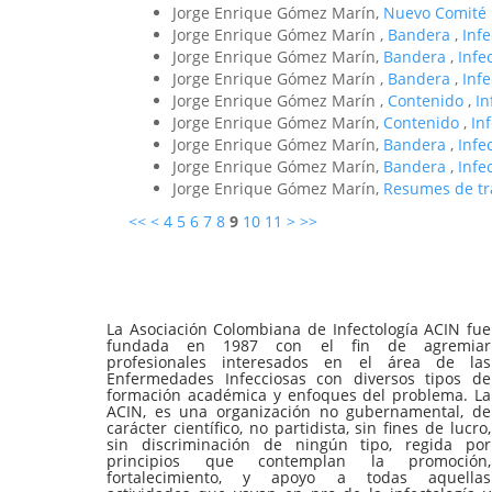
Jorge Enrique Gómez Marín,
Nuevo Comité E
Jorge Enrique Gómez Marín ,
Bandera
,
Inf
Jorge Enrique Gómez Marín,
Bandera
,
Infe
Jorge Enrique Gómez Marín ,
Bandera
,
Infe
Jorge Enrique Gómez Marín ,
Contenido
,
In
Jorge Enrique Gómez Marín,
Contenido
,
In
Jorge Enrique Gómez Marín,
Bandera
,
Infe
Jorge Enrique Gómez Marín,
Bandera
,
Infe
Jorge Enrique Gómez Marín,
Resumes de t
<<
<
4
5
6
7
8
9
10
11
>
>>
La Asociación Colombiana de Infectología ACIN fue
fundada en 1987 con el fin de agremiar
profesionales interesados en el área de las
Enfermedades Infecciosas con diversos tipos de
formación académica y enfoques del problema. La
ACIN, es una organización no gubernamental, de
carácter científico, no partidista, sin fines de lucro,
sin discriminación de ningún tipo, regida por
principios que contemplan la promoción,
fortalecimiento, y apoyo a todas aquellas