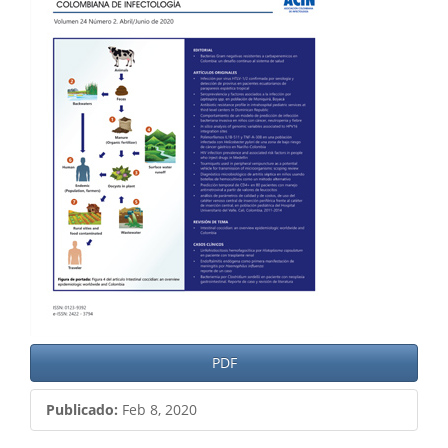
del
artículo
PDF
Publicado:
Feb 8, 2020