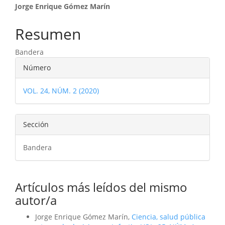
Contenido
Jorge Enrique Gómez Marín
principal
Resumen
del
Bandera
artículo
Detalles
Número
del
VOL. 24, NÚM. 2 (2020)
artículo
Sección
Bandera
Artículos más leídos del mismo
autor/a
Jorge Enrique Gómez Marín,
Ciencia, salud pública