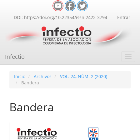
Navegación
principal
Contenido
DOI: https://doi.org/10.22354/issn.2422-3794
Entrar
principal
Barra
lateral
Infectio
Toggl
navig
Inicio
Archivos
VOL. 24, NÚM. 2 (2020)
Bandera
Bandera
Barra
lateral