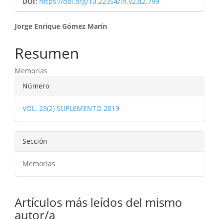
DOI:
https://doi.org/10.22354/in.v23i2.799
Contenido
Jorge Enrique Gómez Marín
principal
Resumen
del
Memorias
artículo
Detalles
Número
del
VOL. 23(2) SUPLEMENTO 2019
artículo
Sección
Memorias
Artículos más leídos del mismo
autor/a