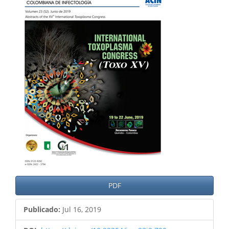
del
artículo
PDF
Publicado:
Jul 16, 2019