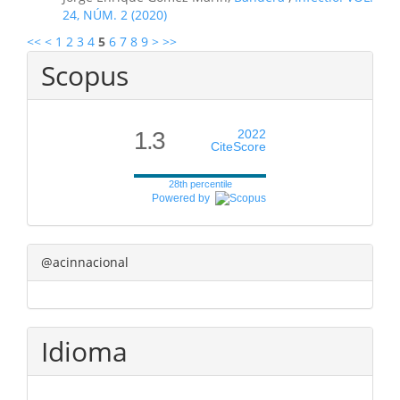
24, NÚM. 2 (2020)
<<
<
1
2
3
4
5
6
7
8
9
>
>>
Scopus
1.3
2022
CiteScore
28th percentile
Powered by
@acinnacional
Idioma