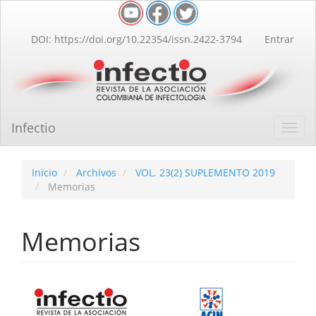
Navegación
principal
Contenido
DOI: https://doi.org/10.22354/issn.2422-3794
Entrar
principal
Barra
lateral
Infectio
Toggl
navig
Inicio
Archivos
VOL. 23(2) SUPLEMENTO 2019
Memorias
Memorias
Barra
lateral