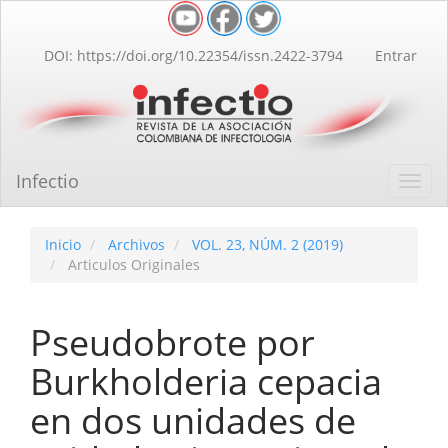
Navegación
principal
Contenido
DOI: https://doi.org/10.22354/issn.2422-3794
Entrar
principal
Barra
lateral
Infectio
Toggl
navig
Inicio
Archivos
VOL. 23, NÚM. 2 (2019)
Articulos Originales
Pseudobrote por
Burkholderia cepacia
en dos unidades de