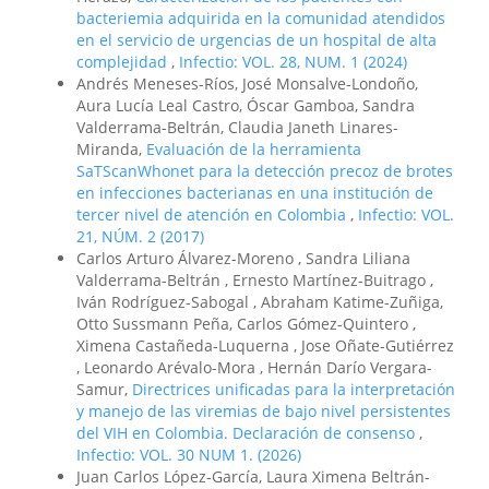
bacteriemia adquirida en la comunidad atendidos
en el servicio de urgencias de un hospital de alta
complejidad
,
Infectio: VOL. 28, NUM. 1 (2024)
Andrés Meneses-Ríos, José Monsalve-Londoño,
Aura Lucía Leal Castro, Óscar Gamboa, Sandra
Valderrama-Beltrán, Claudia Janeth Linares-
Miranda,
Evaluación de la herramienta
SaTScanWhonet para la detección precoz de brotes
en infecciones bacterianas en una institución de
tercer nivel de atención en Colombia
,
Infectio: VOL.
21, NÚM. 2 (2017)
Carlos Arturo Álvarez-Moreno , Sandra Liliana
Valderrama-Beltrán , Ernesto Martínez-Buitrago ,
Iván Rodríguez-Sabogal , Abraham Katime-Zuñiga,
Otto Sussmann Peña, Carlos Gómez-Quintero ,
Ximena Castañeda-Luquerna , Jose Oñate-Gutiérrez
, Leonardo Arévalo-Mora , Hernán Darío Vergara-
Samur,
Directrices unificadas para la interpretación
y manejo de las viremias de bajo nivel persistentes
del VIH en Colombia. Declaración de consenso
,
Infectio: VOL. 30 NUM 1. (2026)
Juan Carlos López-García, Laura Ximena Beltrán-