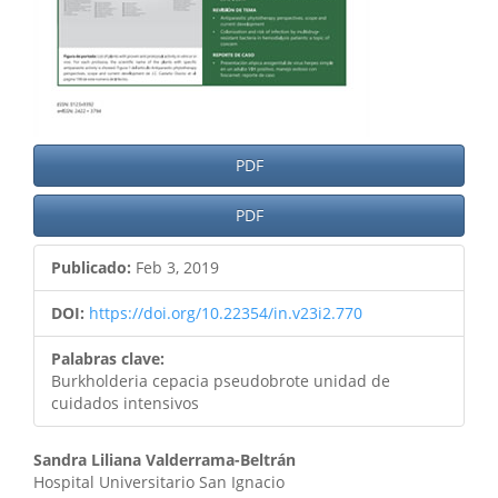
PDF
PDF
Publicado:
Feb 3, 2019
DOI:
https://doi.org/10.22354/in.v23i2.770
Palabras clave:
Burkholderia cepacia pseudobrote unidad de
cuidados intensivos
Contenido
Sandra Liliana Valderrama-Beltrán
Hospital Universitario San Ignacio