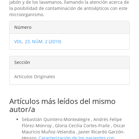
jabón y de los lavamanos, llamando la atención acerca de
la posibilidad de contaminación de antisépticos con este
microorganismo.
Detalles
Número
del
VOL. 23, NÚM. 2 (2019)
artículo
Sección
Articulos Originales
Artículos más leídos del mismo
autor/a
Sebastián Quintero-Montealegre , Andrés Felipe
Flórez-Monroy , Gloria Cecilia Cortes-Fraile , Oscar
Mauricio Muñoz-Velandia , Javier Ricardo Garzón-
Herazo,
Caracterización de los pacientes con