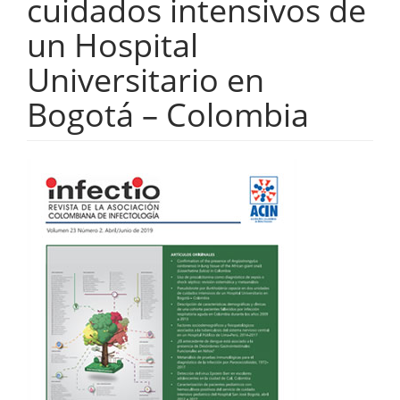
cuidados intensivos de
un Hospital
Universitario en
Bogotá – Colombia
Barra
lateral
del
artículo