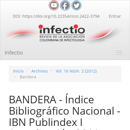
Navegación
principal
Contenido
DOI: https://doi.org/10.22354/issn.2422-3794
Entrar
principal
Barra
lateral
Infectio
Toggl
navig
Inicio
Archivos
Vol. 16 Núm. 2 (2012)
Bandera
BANDERA - Índice
Bibliográfico Nacional -
IBN Publindex I