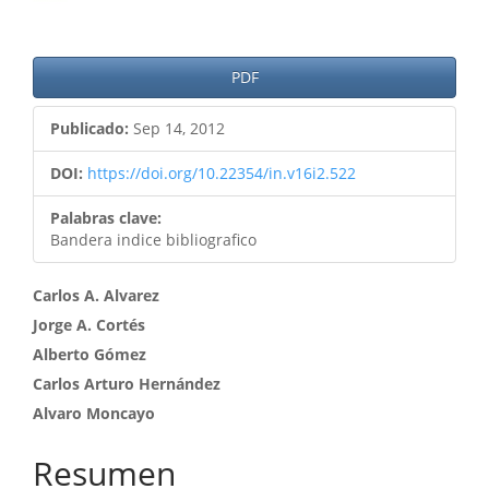
PDF
Publicado:
Sep 14, 2012
DOI:
https://doi.org/10.22354/in.v16i2.522
Palabras clave:
Bandera indice bibliografico
Contenido
Carlos A. Alvarez
Jorge A. Cortés
principal
Alberto Gómez
del
Carlos Arturo Hernández
artículo
Alvaro Moncayo
Resumen