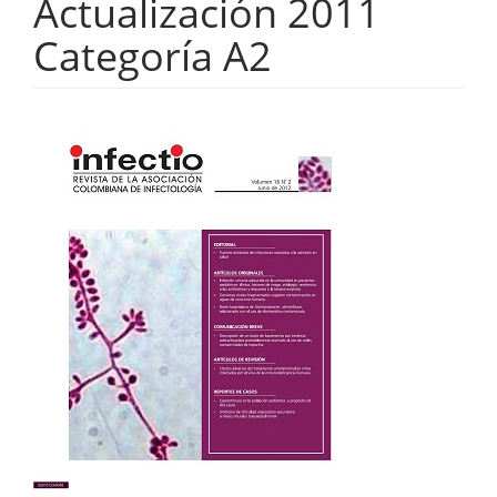
Actualización 2011
Categoría A2
Barra
lateral
del
artículo