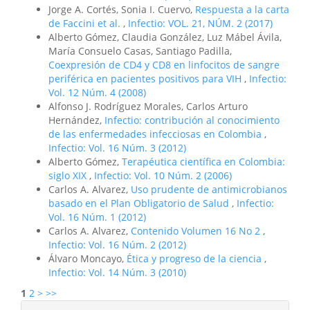
Jorge A. Cortés, Sonia I. Cuervo,
Respuesta a la carta
de Faccini et al.
,
Infectio: VOL. 21, NÚM. 2 (2017)
Alberto Gómez, Claudia González, Luz Mábel Ávila,
María Consuelo Casas, Santiago Padilla,
Coexpresión de CD4 y CD8 en linfocitos de sangre
periférica en pacientes positivos para VIH
,
Infectio:
Vol. 12 Núm. 4 (2008)
Alfonso J. Rodríguez Morales, Carlos Arturo
Hernández,
Infectio: contribución al conocimiento
de las enfermedades infecciosas en Colombia
,
Infectio: Vol. 16 Núm. 3 (2012)
Alberto Gómez,
Terapéutica científica en Colombia:
siglo XIX
,
Infectio: Vol. 10 Núm. 2 (2006)
Carlos A. Alvarez,
Uso prudente de antimicrobianos
basado en el Plan Obligatorio de Salud
,
Infectio:
Vol. 16 Núm. 1 (2012)
Carlos A. Alvarez,
Contenido Volumen 16 No 2
,
Infectio: Vol. 16 Núm. 2 (2012)
Álvaro Moncayo,
Ética y progreso de la ciencia
,
Infectio: Vol. 14 Núm. 3 (2010)
1
2
>
>>