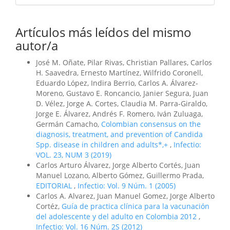
Artículos más leídos del mismo
autor/a
José M. Oñate, Pilar Rivas, Christian Pallares, Carlos
H. Saavedra, Ernesto Martínez, Wilfrido Coronell,
Eduardo López, Indira Berrio, Carlos A. Álvarez-
Moreno, Gustavo E. Roncancio, Janier Segura, Juan
D. Vélez, Jorge A. Cortes, Claudia M. Parra-Giraldo,
Jorge E. Álvarez, Andrés F. Romero, Iván Zuluaga,
Germán Camacho,
Colombian consensus on the
diagnosis, treatment, and prevention of Candida
Spp. disease in children and adults*,+
,
Infectio:
VOL. 23, NUM 3 (2019)
Carlos Arturo Álvarez, Jorge Alberto Cortés, Juan
Manuel Lozano, Alberto Gómez, Guillermo Prada,
EDITORIAL
,
Infectio: Vol. 9 Núm. 1 (2005)
Carlos A. Alvarez, Juan Manuel Gomez, Jorge Alberto
Cortéz,
Guía de practica clínica para la vacunación
del adolescente y del adulto en Colombia 2012
,
Infectio: Vol. 16 Núm. 2S (2012)