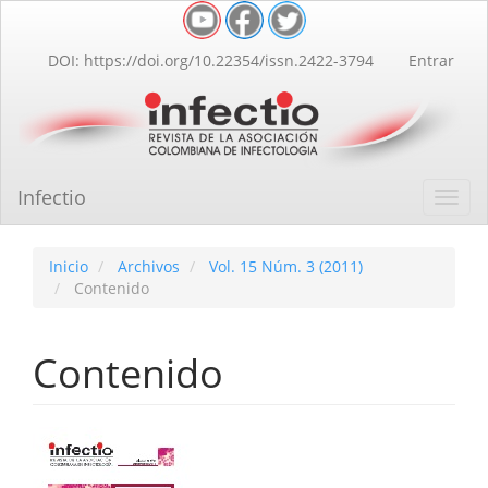
Navegación
principal
Contenido
DOI: https://doi.org/10.22354/issn.2422-3794
Entrar
principal
Barra
lateral
Infectio
Toggl
navig
Inicio
Archivos
Vol. 15 Núm. 3 (2011)
Contenido
Contenido
Barra
lateral