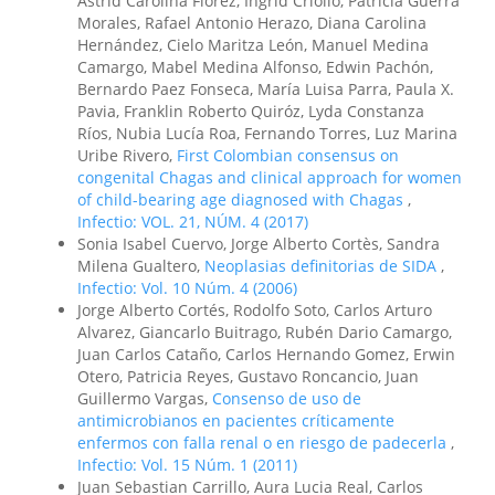
Astrid Carolina Flórez, Ingrid Criollo, Patricia Guerra
Morales, Rafael Antonio Herazo, Diana Carolina
Hernández, Cielo Maritza León, Manuel Medina
Camargo, Mabel Medina Alfonso, Edwin Pachón,
Bernardo Paez Fonseca, María Luisa Parra, Paula X.
Pavia, Franklin Roberto Quiróz, Lyda Constanza
Ríos, Nubia Lucía Roa, Fernando Torres, Luz Marina
Uribe Rivero,
First Colombian consensus on
congenital Chagas and clinical approach for women
of child-bearing age diagnosed with Chagas
,
Infectio: VOL. 21, NÚM. 4 (2017)
Sonia Isabel Cuervo, Jorge Alberto Cortès, Sandra
Milena Gualtero,
Neoplasias definitorias de SIDA
,
Infectio: Vol. 10 Núm. 4 (2006)
Jorge Alberto Cortés, Rodolfo Soto, Carlos Arturo
Alvarez, Giancarlo Buitrago, Rubén Dario Camargo,
Juan Carlos Cataño, Carlos Hernando Gomez, Erwin
Otero, Patricia Reyes, Gustavo Roncancio, Juan
Guillermo Vargas,
Consenso de uso de
antimicrobianos en pacientes críticamente
enfermos con falla renal o en riesgo de padecerla
,
Infectio: Vol. 15 Núm. 1 (2011)
Juan Sebastian Carrillo, Aura Lucia Real, Carlos