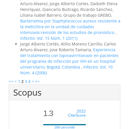
Arturo Alvarez, Jorge Alberto Cortes, Daibeth Elena
Henríquez, Giancarlo Buitrago, Ricardo Sánchez,
Liliana Isabel Barrero, Grupo de trabajo GREBO,
Bacteriemia por Staphylococcus aureus resistente a
la meticilina en la unidad de cuidados
intensivos:revisión de los estudios de pronóstico
,
Infectio: Vol. 15 Núm. 1 (2011)
Jorge Alberto Cortés, Atilio Moreno Carrillo, Carlos
Arturo Álvarez, Jose Roberto Tamaria,
Experiencia
del tratamiento con lopinavirritonavir en pacientes
del programa de infección por VIH en un hospital
universitario, Bogotá, Colombia
,
Infectio: Vol. 10
Núm. 4 (2006)
<<
<
1
2
3
4
>
>>
Scopus
1.3
2022
CiteScore
28th percentile