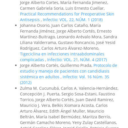
Jorge Alberto Cortes, María Fernanda Jimenez,
Carmen Gabriela Soria, Luis Ernesto Cuellar,
Practical Recommendations for Preoperative Skin
Antisepsis
,
Infectio: VOL. 22, NÚM. 1 (2018)
Johanna Osorio, Juan Carlos Cataño, María
Fernanda Jiménez, Jorge Alberto Cortés, Ernesto
Martínez-Buitrago, Leonardo Arévalo Mora, Sandra
Liliana Valderrama, Gustavo Roncancio, José Yesid
Rodríguez, Carlos Arturo Álvarez-Moreno,
Tigeciclina en infecciones intraabdominales
complicadas
,
Infectio: VOL. 21, NÚM. 4 (2017)
Jorge Alberto Cortés, Guillermo Prada,
Protocolo de
estudio y manejo de pacientes con candidiasis
sistémica en adultos
,
Infectio: Vol. 16 Núm. 3S
(2012)
Zulma M. Cucunubá, Carlos A. Valencia-Hernández,
Concepción J. Puerta, Sergio Sosa-Estani, Faustino
Torrico, Jorge Alberto Cortés, Juan David Ramirez,
Mauricio J. Vera, Belkis Xiomara Acosta, Carlos
Arturo Álvarez, Edith Ángel Muller, Mauricio
Beltrán, María Isabel Bermúdez, Maritza Berrío,
Germán Camacho Moreno, Yeny Zulay Castellanos,