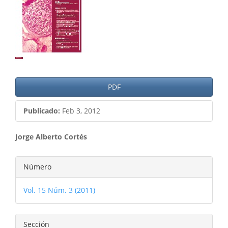
del
artículo
PDF
Publicado:
Feb 3, 2012
Contenido
Jorge Alberto Cortés
principal
Detalles
Número
del
del
artículo
Vol. 15 Núm. 3 (2011)
artículo
Sección