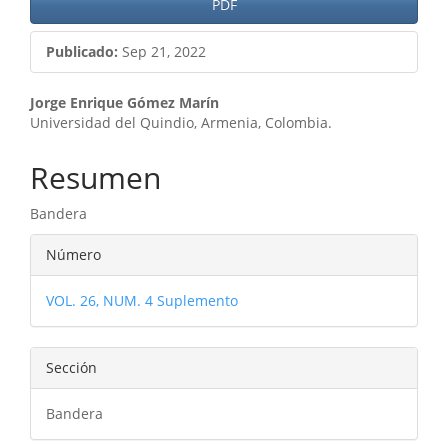
PDF
Publicado:
Sep 21, 2022
Contenido
Jorge Enrique Gómez Marín
Universidad del Quindio, Armenia, Colombia.
principal
del
Resumen
artículo
Bandera
Detalles
Número
del
VOL. 26, NUM. 4 Suplemento
artículo
Sección
Bandera