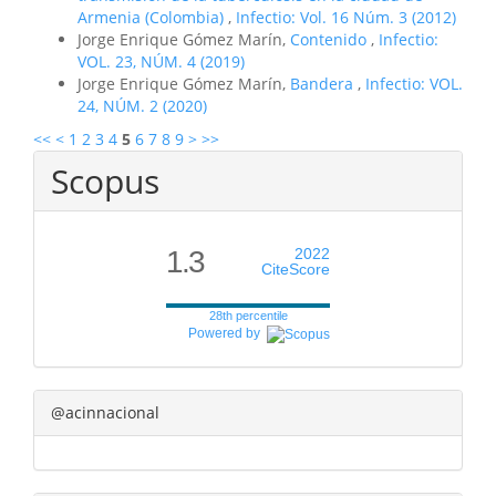
Armenia (Colombia)
,
Infectio: Vol. 16 Núm. 3 (2012)
Jorge Enrique Gómez Marín,
Contenido
,
Infectio:
VOL. 23, NÚM. 4 (2019)
Jorge Enrique Gómez Marín,
Bandera
,
Infectio: VOL.
24, NÚM. 2 (2020)
<<
<
1
2
3
4
5
6
7
8
9
>
>>
Scopus
1.3
2022
CiteScore
28th percentile
Powered by
@acinnacional