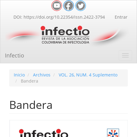
Navegación
principal
Contenido
DOI: https://doi.org/10.22354/issn.2422-3794
Entrar
principal
Barra
lateral
Infectio
Toggl
navig
Inicio
Archivos
VOL. 26, NUM. 4 Suplemento
Bandera
Bandera
Barra
lateral