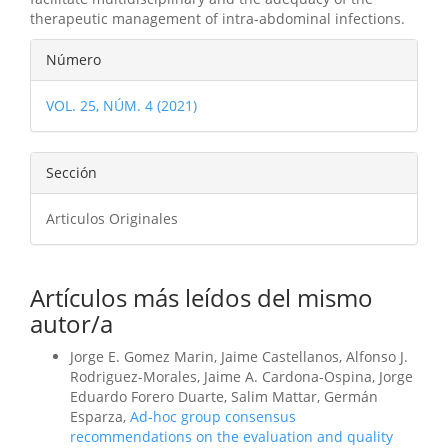
therapeutic management of intra-abdominal infections.
Detalles
Número
del
VOL. 25, NÚM. 4 (2021)
artículo
Sección
Articulos Originales
Artículos más leídos del mismo
autor/a
Jorge E. Gomez Marin, Jaime Castellanos, Alfonso J.
Rodriguez-Morales, Jaime A. Cardona-Ospina, Jorge
Eduardo Forero Duarte, Salim Mattar, Germán
Esparza,
Ad-hoc group consensus
recommendations on the evaluation and quality