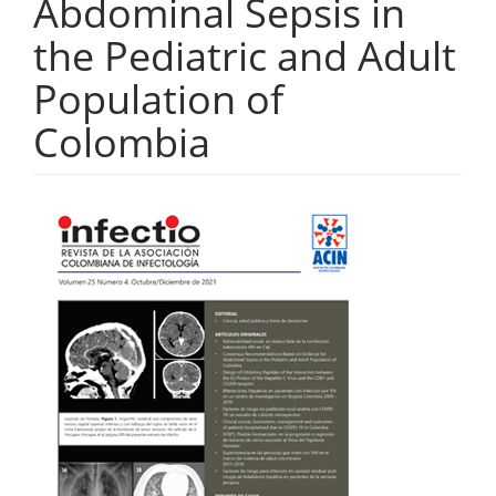
Abdominal Sepsis in
the Pediatric and Adult
Population of
Colombia
Barra
lateral
del
artículo