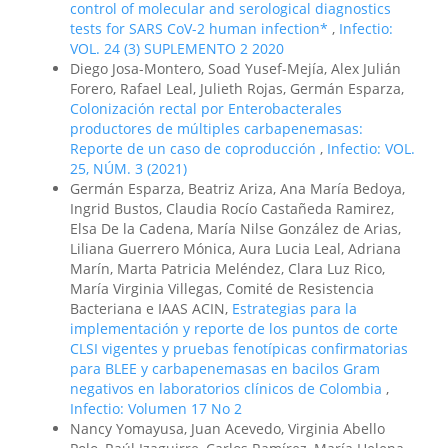
control of molecular and serological diagnostics
tests for SARS CoV-2 human infection*
,
Infectio:
VOL. 24 (3) SUPLEMENTO 2 2020
Diego Josa-Montero, Soad Yusef-Mejía, Alex Julián
Forero, Rafael Leal, Julieth Rojas, Germán Esparza,
Colonización rectal por Enterobacterales
productores de múltiples carbapenemasas:
Reporte de un caso de coproducción
,
Infectio: VOL.
25, NÚM. 3 (2021)
Germán Esparza, Beatriz Ariza, Ana María Bedoya,
Ingrid Bustos, Claudia Rocío Castañeda Ramirez,
Elsa De la Cadena, María Nilse González de Arias,
Liliana Guerrero Mónica, Aura Lucia Leal, Adriana
Marín, Marta Patricia Meléndez, Clara Luz Rico,
María Virginia Villegas, Comité de Resistencia
Bacteriana e IAAS ACIN,
Estrategias para la
implementación y reporte de los puntos de corte
CLSI vigentes y pruebas fenotípicas confirmatorias
para BLEE y carbapenemasas en bacilos Gram
negativos en laboratorios clínicos de Colombia
,
Infectio: Volumen 17 No 2
Nancy Yomayusa, Juan Acevedo, Virginia Abello