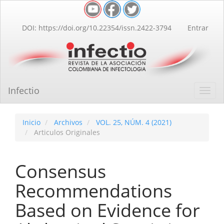
Navegación
principal
Contenido
DOI: https://doi.org/10.22354/issn.2422-3794
Entrar
principal
Barra
lateral
Infectio
Toggl
navig
Inicio
Archivos
VOL. 25, NÚM. 4 (2021)
Articulos Originales
Consensus
Recommendations
Based on Evidence for