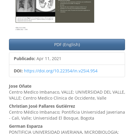
PDF (English)
Publicado:
Apr 11, 2021
DOI:
https://doi.org/10.22354/in.v25i4.954
Contenido
Jose Oñate
Centro Medico Imbanaco, VALLE; UNIVERSIDAD DEL VALLE,
principal
VALLE; Centro Medico Clinica de Occidente, Valle
del
Christian José Pallares Gutiérrez
Centro Médico Imbanaco; Pontificia Universidad Javeriana
artículo
- Cali, Valle; Universidad El Bosque, Bogota
German Esparza
PONTIFICIA UNIVERSIDAD JAVERIANA, MICROBIOLOGIA;