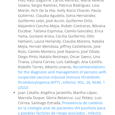
Polo, Raúl Izaguirre, Carlos Ramírez, María Helena
Solano, Sergio Ramírez, Patricia Rodríguez, Lina
Morón, Ilich De la Hoz, Kelly Rocio Chacón, Paula
Gutiérrez, Claudia Agudelo, Sonia Hernández,
Guillermo León, José Accini, Guillermo Ortíz,
Alejandro Concha-Mejia, Rubén Contreras, Bibiana
Escobar, Tatiana Espinosa, Camilo González, Erica
Yama, Gustavo Aroca, Cecilia Guillermo, Otto
Hamann, Laura Horlandy, Claudia Moreno, Natalia
Mejía, Fernán Mendoza, Jeffrey Castellanos, Jose
Rozo, Camilo Montero, José Navarro, José Oñate,
Diego Pinto, Natalia Restrepo, Oscar Saenz, Lina
Triana, Liliana Correa, Luis Sabbagh, Ana Castillo,
Rodolfo Torres, Alberto Lineros,
Recommendations
for the diagnosis and management of persons with
suspected vaccine-induced immune thrombotic
thrombocytopenia (VITT)
,
Infectio: VOL. 26, NUM. 1
(2022)
Juan Cataño, Angélica Jaramillo, Martha López,
Marcela Duque, Gloria Betancur, Luz Peláez, Luis
Correa, Santiago Estrada,
Prevalencia de cambios
en la citología anal de pacientes VIH positivos para
y posibles factores de riesgo asociados
,
Infectio: