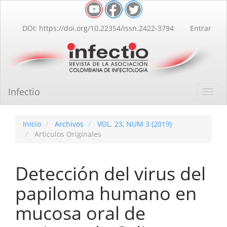
Navegación
principal
Contenido
DOI: https://doi.org/10.22354/issn.2422-3794
Entrar
principal
Barra
lateral
Infectio
Toggl
navig
Inicio
Archivos
VOL. 23, NUM 3 (2019)
Articulos Originales
Detección del virus del
papiloma humano en
mucosa oral de