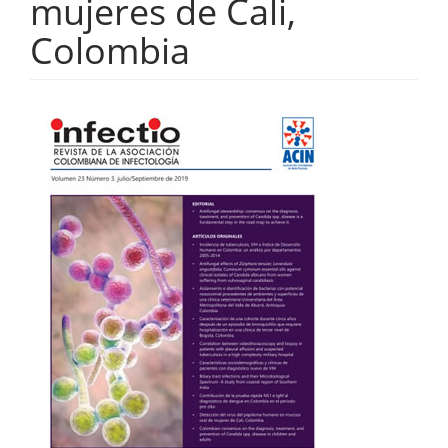
mujeres de Cali,
Colombia
Barra
lateral
del
artículo