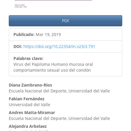
PDF
Publicado:
Mar 19, 2019
DOI:
https://doi.org/10.22354/in.v23i3.791
Palabras clave:
Virus del Papiloma Humano mucosa oral
comportamiento sexual uso del condón
Contenido
Diana Zambrano-Ríos
Escuela Nacional del Deporte, Universidad del Valle
principal
Fabian Fernández
del
Universidad del Valle
artículo
Andres Matta-Miramar
Escuela Nacional del Deporte, Universidad del Valle
Alejandra Arbelaez