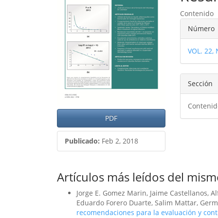
del
del
Contenido
artículo
artíc
Detal
Número
del
VOL. 22,
artíc
Sección
Contenid
PDF
Publicado:
Feb 2, 2018
Artículos más leídos del mism
Jorge E. Gomez Marin, Jaime Castellanos, A
Eduardo Forero Duarte, Salim Mattar, Ger
recomendaciones para la evaluación y contr