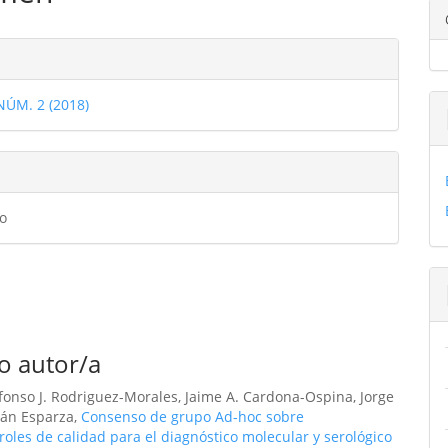
ulo
les
 NÚM. 2 (2018)
ulo
o
o autor/a
lfonso J. Rodriguez-Morales, Jaime A. Cardona-Ospina, Jorge
mán Esparza,
Consenso de grupo Ad-hoc sobre
oles de calidad para el diagnóstico molecular y serológico