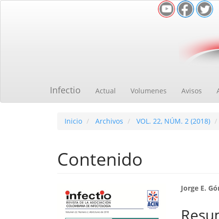
Navegación
principal
Contenido
principal
Barra
lateral
Infectio
Actual
Volumenes
Avisos
Inicio
Archivos
VOL. 22, NÚM. 2 (2018)
Contenido
Barra
Cont
Jorge E. G
lateral
princ
Resu