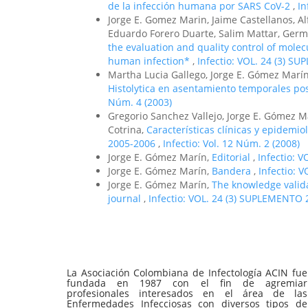
de la infección humana por SARS CoV-2
,
In
Jorge E. Gomez Marin, Jaime Castellanos, A
Eduardo Forero Duarte, Salim Mattar, Ger
the evaluation and quality control of molec
human infection*
,
Infectio: VOL. 24 (3) S
Martha Lucia Gallego, Jorge E. Gómez Marín
Histolytica en asentamiento temporales po
Núm. 4 (2003)
Gregorio Sanchez Vallejo, Jorge E. Gómez Ma
Cotrina,
Características clínicas y epidemio
2005-2006
,
Infectio: Vol. 12 Núm. 2 (2008)
Jorge E. Gómez Marín,
Editorial
,
Infectio: V
Jorge E. Gómez Marín,
Bandera
,
Infectio: V
Jorge E. Gómez Marín,
The knowledge valida
journal
,
Infectio: VOL. 24 (3) SUPLEMENTO 
La Asociación Colombiana de Infectología ACIN fue
fundada en 1987 con el fin de agremiar
profesionales interesados en el área de las
Enfermedades Infecciosas con diversos tipos de