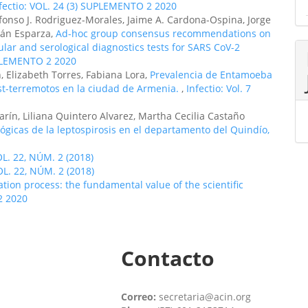
fectio: VOL. 24 (3) SUPLEMENTO 2 2020
lfonso J. Rodriguez-Morales, Jaime A. Cardona-Ospina, Jorge
mán Esparza,
Ad-hoc group consensus recommendations on
ular and serological diagnostics tests for SARS CoV-2
UPLEMENTO 2 2020
, Elizabeth Torres, Fabiana Lora,
Prevalencia de Entamoeba
st-terremotos en la ciudad de Armenia.
,
Infectio: Vol. 7
rín, Liliana Quintero Alvarez, Martha Cecilia Castaño
lógicas de la leptospirosis en el departamento del Quindío,
OL. 22, NÚM. 2 (2018)
OL. 22, NÚM. 2 (2018)
tion process: the fundamental value of the scientific
2 2020
Contacto
Correo:
secretaria@acin.org