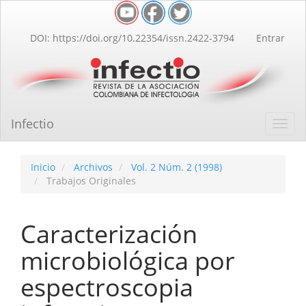
Navegación
principal
Contenido
DOI: https://doi.org/10.22354/issn.2422-3794
Entrar
principal
Barra
lateral
Infectio
Toggl
navig
Inicio
Archivos
Vol. 2 Núm. 2 (1998)
Trabajos Originales
Caracterización
microbiológica por
espectroscopia