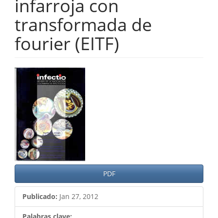
infarroja con
transformada de
fourier (EITF)
Barra
lateral
del
artículo
PDF
Publicado:
Jan 27, 2012
Palabras clave: