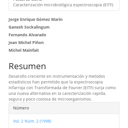
Caracterización microbiológica espectroscopia (EITF)
Contenido
Jorge Enrique Gómez Marín
Ganesh Sockalingum
principal
Fernando Alvarado
del
Jean Michel Piñon
artículo
Michel Mainfait
Resumen
Desarollo creciente en instrumentación y metodos
estadisticos han permitido que la espectroscopia
Infarroja con Transformada de Fourier (EITF) surja como
una nueva alternativa en la carecterización rapida,
segura y poco costosa de microorganismos.
Detalles
Número
del
Vol. 2 Núm. 2 (1998)
artículo