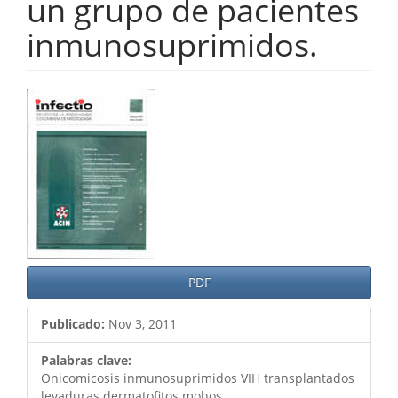
un grupo de pacientes
inmunosuprimidos.
Barra
lateral
del
artículo
PDF
Publicado:
Nov 3, 2011
Palabras clave:
Onicomicosis inmunosuprimidos VIH transplantados
levaduras dermatofitos mohos.