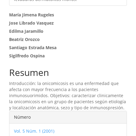
Contenido
María Jimena Rugeles
Jose Librado Vasquez
principal
Edilma Jaramillo
del
Beatriz Orozco
artículo
Santiago Estrada Mesa
Sigilfredo Ospina
Resumen
Introducción: la onicomicosis es una enfermedad que
afecta con mayor frecuencia a los pacientes
inmunosuorimidos. Objetivos: caracterizar clinicamente
la onicomicosis en un grupo de pacientes según etiología
y localización anatómica, sezo y tipo de inmunospresión.
Detalles
Número
del
Vol. 5 Núm. 1 (2001)
artículo