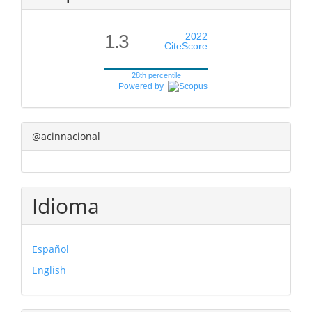
1.3
2022
CiteScore
28th percentile
Powered by
@acinnacional
Idioma
Español
English