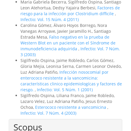
Maria Gabriela Becerra, Sigilfredo Ospina, Santiago
Leon Atehortua, Dedsy Yajaira Berbesi,
Factores de
riesgo para la infección por Clostridium difficile
,
Infectio: Vol. 15 Núm. 4 (2011)
Carolina Gómez, Álvaro Hoyos Borrego, Nora
Vanegas Arroyave, Javier Jaramillo H., Santiago
Estrada Mesa,
Falso negativo en la prueba de
Western Blot en un paciente con el Síndrome de
inmunodeficiencia adquirida
,
Infectio: Vol. 7 Núm.
3 (2003)
Sigilfredo Ospina, Jaime Robledo, Carlos Gómez,
Gloria Mejia, Leonisa Serna, Carmen Leonor Oviedo,
Luz Adriana Patiño,
Infección nosocomial por
enterococo resistente a la vancomicina:
características clinico epidemiologícas y factores de
riesgo.
,
Infectio: Vol. 5 Núm. 1 (2001)
Sigilfredo Ospina, Liliana Franco, Jaime Robledo,
Lazaro Velez, Luz Adriana Patiño, Jesus Ernesto
Ochoa,
Esterococo resistente a vancomicina
,
Infectio: Vol. 7 Núm. 4 (2003)
Scopus