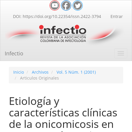
Navegación
principal
Contenido
DOI: https://doi.org/10.22354/issn.2422-3794
Entrar
principal
Barra
lateral
Infectio
Toggl
navig
Inicio
Archivos
Vol. 5 Núm. 1 (2001)
Articulos Originales
Etiología y
características clínicas
de la onicomicosis en