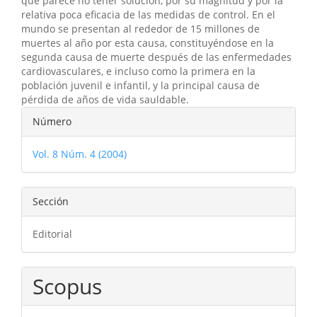
que parece no tener solución, por su magnitud y por la
relativa poca eficacia de las medidas de control. En el
mundo se presentan al rededor de 15 millones de
muertes al año por esta causa, constituyéndose en la
segunda causa de muerte después de las enfermedades
cardiovasculares, e incluso como la primera en la
población juvenil e infantil, y la principal causa de
pérdida de años de vida sauldable.
Detalles
Número
del
Vol. 8 Núm. 4 (2004)
artículo
Sección
Editorial
Scopus