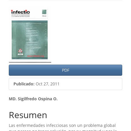
Barra
lateral
del
artículo
PDF
Publicado:
Oct 27, 2011
Contenido
MD. Sigilfredo Ospina O.
principal
Resumen
del
Las enfermedades infecciosas son un problema global
artículo