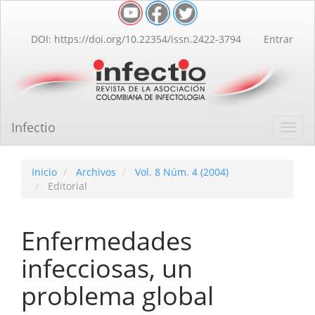
Navegación
principal
Contenido
DOI: https://doi.org/10.22354/issn.2422-3794
Entrar
principal
Barra
lateral
Infectio
Toggl
navig
Inicio
Archivos
Vol. 8 Núm. 4 (2004)
Editorial
Enfermedades
infecciosas, un
problema global