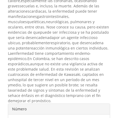
calibre,especialmente las coronarias, ocasionando
gravessecuelas e, incluso, la muerte. Además de las
alteracionescardiacas, la enfermedad puede tener
manifestacionesgastrointestinales,
musculoesqueléticas,neurológicas, pulmonares y
oculares, entre otras. Nose conoce su causa, pero existen
evidencias de quepuede ser infecciosa y se ha postulado
que sería desencadenadapor un agente infeccioso
ubicuo, probablementerespiratorio, que desencadena
una potentereacción inmunológica en ciertos individuos.
Laenfermedad tiene comportamiento endemo-
epidémico.En Colombia, se han descrito casos
esporádicos,aunque no existe una vigilancia activa de
este problemade salud. En esta revisión se analizan
cuatrocasos de enfermedad de Kawasaki, captados en
unhospital de tercer nivel en un período de un mes
ymedio, lo que sugiere un posible brote; se resalta
lavariedad de signos y síntomas de la enfermedad y
sehace énfasis en el diagnóstico temprano con el fin
demejorar el pronóstico.
Detalles
Número
del