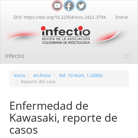
Navegación
principal
Contenido
DOI: https://doi.org/10.22354/issn.2422-3794
Entrar
principal
Barra
lateral
Infectio
Toggl
navig
Inicio
Archivos
Vol. 10 Núm. 1 (2006)
Reporte del caso
Enfermedad de
Kawasaki, reporte de
casos