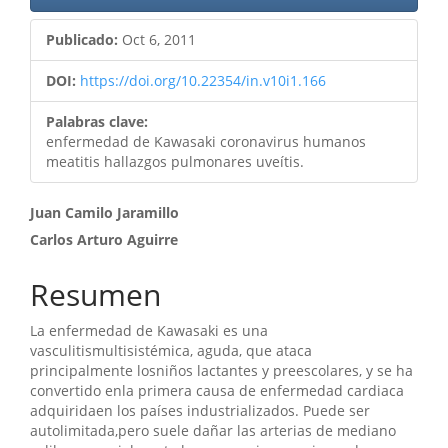
Publicado:
Oct 6, 2011
DOI:
https://doi.org/10.22354/in.v10i1.166
Palabras clave:
enfermedad de Kawasaki coronavirus humanos
meatitis hallazgos pulmonares uveítis.
Contenido
Juan Camilo Jaramillo
Carlos Arturo Aguirre
principal
del
Resumen
artículo
La enfermedad de Kawasaki es una
vasculitismultisistémica, aguda, que ataca
principalmente losniños lactantes y preescolares, y se ha
convertido enla primera causa de enfermedad cardiaca
adquiridaen los países industrializados. Puede ser
autolimitada,pero suele dañar las arterias de mediano