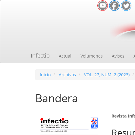
Navegación
principal
Contenido
principal
Barra
lateral
Infectio
Actual
Volumenes
Avisos
Inicio
Archivos
VOL. 27, NUM. 2 (2023)
Bandera
Barra
Cont
Revista Inf
lateral
princ
Resu