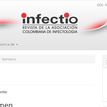
DOI: h
Acerca de
Bandera
enido
ectio
ipal
men