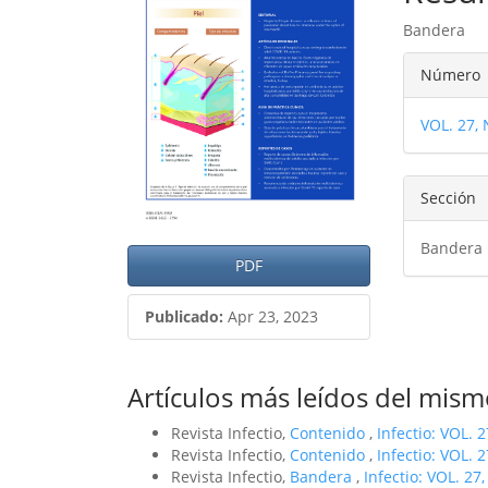
del
del
Bandera
artículo
artíc
Detal
Número
del
VOL. 27,
artíc
Sección
Bandera
PDF
Publicado:
Apr 23, 2023
Artículos más leídos del mism
Revista Infectio,
Contenido
,
Infectio: VOL. 
Revista Infectio,
Contenido
,
Infectio: VOL. 
Revista Infectio,
Bandera
,
Infectio: VOL. 27