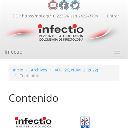
Navegación
principal
Contenido
DOI: https://doi.org/10.22354/issn.2422-3794
Entrar
principal
Barra
lateral
Infectio
Toggl
navig
Inicio
Archivos
VOL. 26, NUM. 2 (2022)
Contenido
Contenido
Barra
lateral