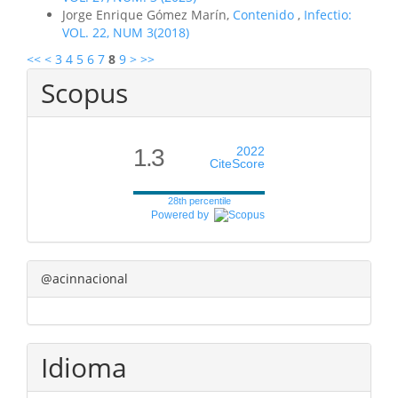
Jorge Enrique Gómez Marín,
Contenido
,
Infectio:
VOL. 22, NUM 3(2018)
<<
<
3
4
5
6
7
8
9
>
>>
Scopus
1.3
2022
CiteScore
28th percentile
Powered by
@acinnacional
Idioma