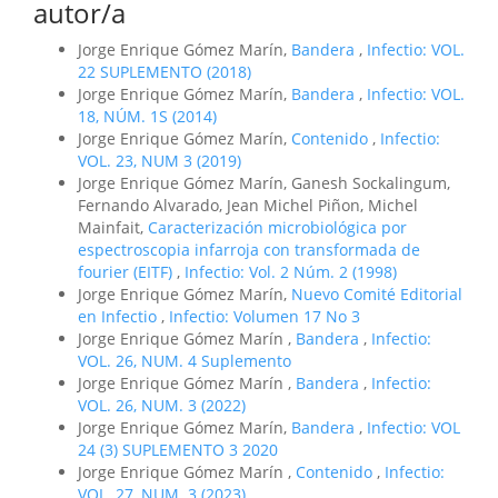
autor/a
Jorge Enrique Gómez Marín,
Bandera
,
Infectio: VOL.
22 SUPLEMENTO (2018)
Jorge Enrique Gómez Marín,
Bandera
,
Infectio: VOL.
18, NÚM. 1S (2014)
Jorge Enrique Gómez Marín,
Contenido
,
Infectio:
VOL. 23, NUM 3 (2019)
Jorge Enrique Gómez Marín, Ganesh Sockalingum,
Fernando Alvarado, Jean Michel Piñon, Michel
Mainfait,
Caracterización microbiológica por
espectroscopia infarroja con transformada de
fourier (EITF)
,
Infectio: Vol. 2 Núm. 2 (1998)
Jorge Enrique Gómez Marín,
Nuevo Comité Editorial
en Infectio
,
Infectio: Volumen 17 No 3
Jorge Enrique Gómez Marín ,
Bandera
,
Infectio:
VOL. 26, NUM. 4 Suplemento
Jorge Enrique Gómez Marín ,
Bandera
,
Infectio:
VOL. 26, NUM. 3 (2022)
Jorge Enrique Gómez Marín,
Bandera
,
Infectio: VOL
24 (3) SUPLEMENTO 3 2020
Jorge Enrique Gómez Marín ,
Contenido
,
Infectio:
VOL. 27, NUM. 3 (2023)