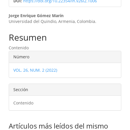
DOI:
https://doi.org/10.22354/in.v26i2.1006
Contenido
Jorge Enrique Gómez Marín
Universidad del Quindio, Armenia, Colombia.
principal
del
Resumen
artículo
Contenido
Detalles
Número
del
VOL. 26, NUM. 2 (2022)
artículo
Sección
Contenido
Artículos más leídos del mismo