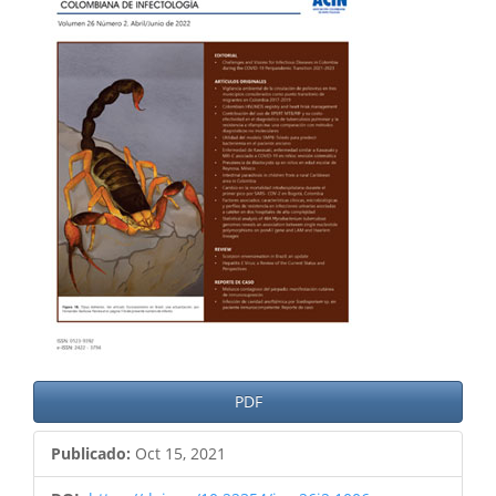
del
artículo
PDF
Publicado:
Oct 15, 2021