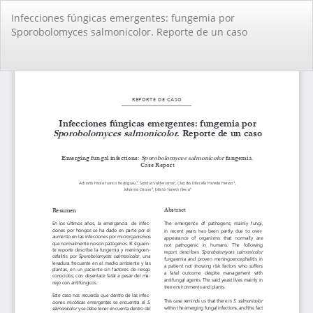
Volver
Infecciones fúngicas emergentes: fungemia por
a
Sporobolomyces salmonicolor. Reporte de un caso
los
detalles
del
De
De
artículo
PD