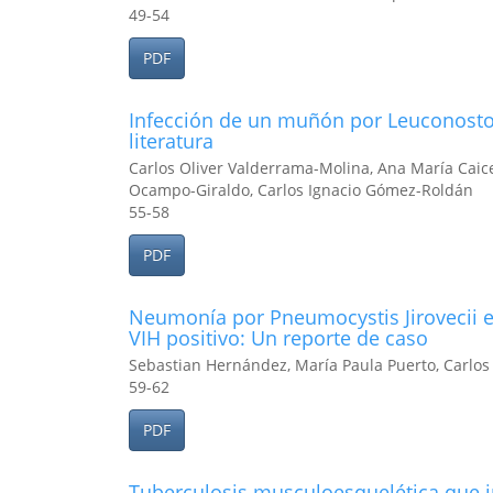
49-54
PDF
Infección de un muñón por Leuconostoc 
literatura
Carlos Oliver Valderrama-Molina, Ana María Caic
Ocampo-Giraldo, Carlos Ignacio Gómez-Roldán
55-58
PDF
Neumonía por Pneumocystis Jirovecii 
VIH positivo: Un reporte de caso
Sebastian Hernández, María Paula Puerto, Carlo
59-62
PDF
Tuberculosis musculoesquelética que i