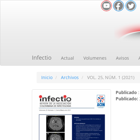
Navegación
principal
Contenido
principal
Barra
lateral
Infectio
Actual
Volumenes
Avisos
Inicio
Archivos
VOL. 25, NÚM. 1 (2021)
Publicado
:
Publicado: