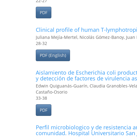
22-27
PDF
Clinical profile of human T-lymphotropic
Juliana Mejía-Mertel, Nicolás Gómez-Banoy, Jua
28-32
PDF (English)
Aislamiento de Escherichia coli produc
y detección de factores de virulencia 
Edwin Quiguanás-Guarín, Claudia Granobles-Velan
Castaño-Osorio
33-38
PDF
Perfil microbiologico y de resistencia 
comunidad. Hospital Universitario San