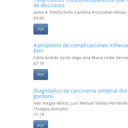
de dos casos
Jaime A. Patiño-Niño, Carolina Aristizabal-Henao
63-66
PDF
A propósito de complicaciones infrec
Ekiri
Fabio Andrés Varón Vega, Ana María Uribe Herná
67-70
PDF
Diagnóstico de carcinoma urotelial du
gordonii
Ivan Vargas-Matos, Luis Manuel Valdez-Fernández-
Chiappe-Gonzalez
71-74
PDF