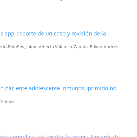
spp, reporte de un caso y revisión de la
edo-Bolaños, Jaime Alberto Valencia-Zapata, Edwin Andrés
en paciente adolescente inmunosuprimido no
s Gomez
mita neoplasia de tejidos blandos: A propósito